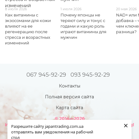
8 июля 2026
1 июля 2026
20 мая 2026
Как витамины с
Почему японцы не
NAD+ или
экзосомами для кожи
теряют силу и тонус с
добавка – 
влияют на ее
годами и какую роль
чем ключе
регенерацию после
играют витамины для
разница?
стресса и возрастных
мужчин
изменений
067 945-92-29
093 945-92-29
Контакты
Полная версия сайта
Карта сайта
© 2014—2026
×
Интернет-магазин товаров из Японии - Japan Trading!
Разрешите сайту japantrading.com.ua
Наша красота ярче - когда мы полностью здоровы!
отправлять вам уведомления на рабочий
стол