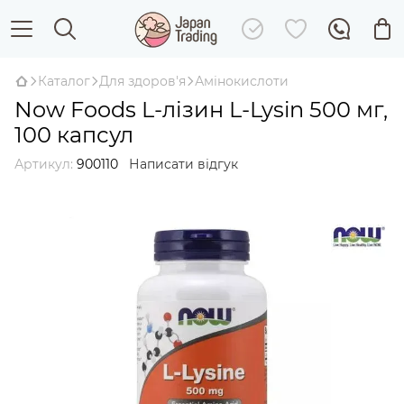
Каталог
Для здоров'я
Амінокислоти
Now Foods L-лізин L-Lysin 500 мг,
100 капсул
Артикул:
900110
Написати відгук