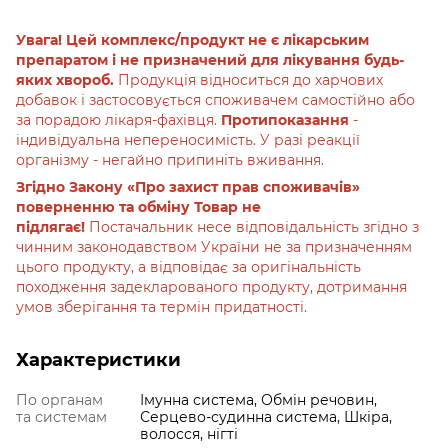
Увага! Цей комплекс/продукт не є лікарським
препаратом і не призначений для лікування будь-
яких хвороб.
Продукція відноситься до харчових
добавок і застосовується споживачем самостійно або
за порадою лікаря-фахівця.
Протипоказання
-
індивідуальна непереносимість. У разі реакції
організму - негайно припиніть вживання.
Згідно Закону «Про захист прав споживачів»
поверненню та обміну Товар не
підлягає!
Постачальник несе відповідальність згідно з
чинним законодавством України не за призначенням
цього продукту, а відповідає за оригінальність
походження задекларованого продукту, дотримання
умов зберігання та термін придатності.
Характеристики
По органам
Імунна система, Обмін речовин,
та системам
Серцево-судинна система, Шкіра,
волосся, нігті