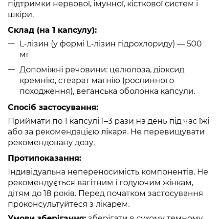
підтримки нервової, імунної, кісткової систем і
шкіри.
Склад (на 1 капсулу):
L-лізин (у формі L-лізин гідрохлориду) — 500
мг
Допоміжні речовини: целюлоза, діоксид
кремнію, стеарат магнію (рослинного
походження), веганська оболонка капсули.
Спосіб застосування:
Приймати по 1 капсулі 1–3 рази на день під час їжі
або за рекомендацією лікаря. Не перевищувати
рекомендовану дозу.
Протипоказання:
Індивідуальна непереносимість компонентів. Не
рекомендується вагітним і годуючим жінкам,
дітям до 18 років. Перед початком застосування
проконсультуйтеся з лікарем.
Умови зберігання:
зберігати в сухому темному