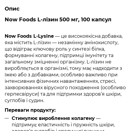
Опис
Now Foods L-лізин 500 мг, 100 капсул
Now Foods L-Lysine
— це високоякісна добавка,
яка містить L-лізин — незамінну амінокислоту,
що відіграє ключову роль у синтезі білка,
формуванні колагену, підтримці імунітету та
загальному зміцненні організму. L-лізин не
виробляється в організмі, тому має надходити з
їжею або з добавками, особливо важливо при
інтенсивних фізичних навантаженнях, стресі,
захворюваннях вірусного походження (особливо
герпесвіруси) та для підтримки здоров’я шкіри,
суглобів і судин.
Переваги продукту:
Стимулює вироблення колагену
—
підтримує еластичність і пружність шкіри,