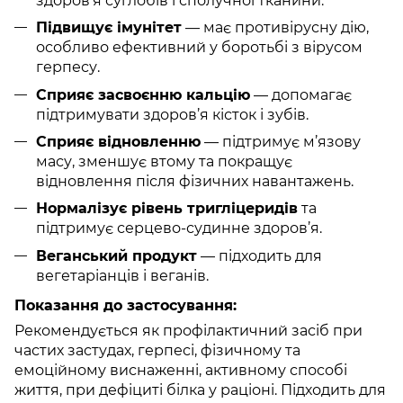
здоров’я суглобів і сполучної тканини.
Підвищує імунітет
— має противірусну дію,
особливо ефективний у боротьбі з вірусом
герпесу.
Сприяє засвоєнню кальцію
— допомагає
підтримувати здоров’я кісток і зубів.
Сприяє відновленню
— підтримує м’язову
масу, зменшує втому та покращує
відновлення після фізичних навантажень.
Нормалізує рівень тригліцеридів
та
підтримує серцево-судинне здоров’я.
Веганський продукт
— підходить для
вегетаріанців і веганів.
Показання до застосування:
Рекомендується як профілактичний засіб при
частих застудах, герпесі, фізичному та
емоційному виснаженні, активному способі
життя, при дефіциті білка у раціоні. Підходить для