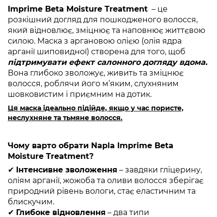
Imprime Beta Moisture Treatment
– це
розкішний догляд для пошкодженого волосся,
який відновлює, зміцнює та наповнює життєвою
силою. Маска з аргановою олією (олія ядра
арганії шиповидної) створена для того, щоб
підтримувати ефект салонного догляду вдома.
Вона глибоко зволожує, живить та зміцнює
волосся, роблячи його м’яким, слухняним
шовковистим і приємним на дотик.
Ця маска ідеально підійде, якщо у час пористе,
неслухняне та тьмяне волосся.
Чому варто обрати Napla Imprime Beta
Moisture Treatment?
✔
Інтенсивне зволоження
– завдяки гліцерину,
оліям арганії, жожоба та оливи волосся зберігає
природний рівень вологи, стає еластичним та
блискучим.
✔
Глибоке відновлення
– два типи