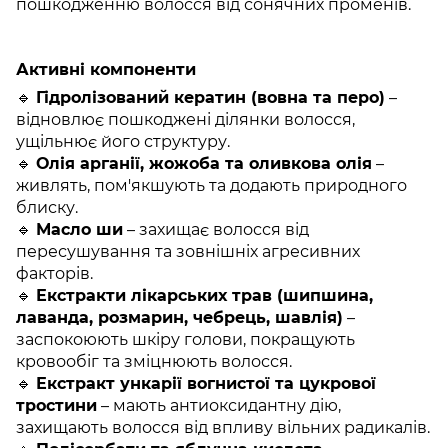
пошкодженню волосся від сонячних променів.
Активні компоненти
🔹
Гідролізований кератин (вовна та перо)
–
відновлює пошкоджені ділянки волосся,
ущільнює його структуру.
🔹
Олія арганії, жожоба та оливкова олія
–
живлять, пом'якшують та додають природного
блиску.
🔹
Масло ши
– захищає волосся від
пересушування та зовнішніх агресивних
факторів.
🔹
Екстракти лікарських трав (шипшина,
лаванда, розмарин, чебрець, шавлія)
–
заспокоюють шкіру голови, покращують
кровообіг та зміцнюють волосся.
🔹
Екстракт ункарії вогнистої та цукрової
тростини
– мають антиоксидантну дію,
захищають волосся від впливу вільних радикалів.