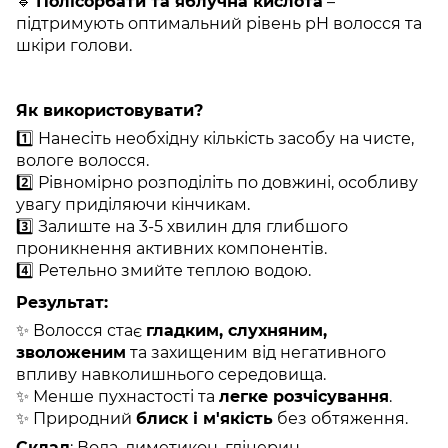
🔹
Полісорбати та яблучна кислота
–
підтримують оптимальний рівень pH волосся та
шкіри голови.
Як використовувати?
1️⃣ Нанесіть необхідну кількість засобу на чисте,
вологе волосся.
2️⃣ Рівномірно розподіліть по довжині, особливу
увагу приділяючи кінчикам.
3️⃣ Залиште на 3-5 хвилин для глибшого
проникнення активних компонентів.
4️⃣ Ретельно змийте теплою водою.
Результат:
✨ Волосся стає
гладким, слухняним,
зволоженим
та захищеним від негативного
впливу навколишнього середовища.
✨ Менше пухнастості та
легке розчісування
.
✨ Природний
блиск і м'якість
без обтяження.
Склад
: Вода, диметикон, гліцерин,