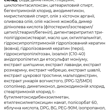
циклопентасилоксан, цетеариловий спирт,
бегентримоній хлорид, амодиметикон,
миристиловий спирт, олія з кісточок арганії,
оливкова олія, олія насіння жожоба, димер
ділінолева кислота (фітостерил/ізостеарил/
цетил/стеарил/бегеніл), дипентаеритритил три-
полігідроксистеарат, масло ши, октилпальмітат,
гідроксипропілтримоній гідролізований кератин
(вовна), гідролізований кератин (перо),
гідроксипропілхітозан, ізоалкіл (C10-40)
амідопропілетил ди етосульфат моніуму,
екстракт шипшини, екстракт лаванди, екстракт
розмарину, екстракт чебрецю, екстракт шавлії,
екстракт цукрової тростини, мальтодекстрин,
екстракт ункарія вогнистого, (PPG-12/SMDI)
сополімер, диметиконол, дикокодимоній хлорид,
стеартримоній хлорид, t-
бутилметоксидибензоилметан,
етилгексилметоксицин намат, полісорбат 60,
яблучна кислота, DPG, BG, PEG-90M, ізопропанол,