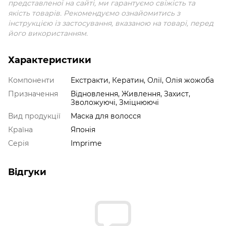
представленої на сайті, ми гарантуємо свіжість та
якість товарів. Рекомендуємо ознайомитись з
інструкцією із застосування, вказаною на товарі, перед
його використанням.
Характеристики
Компоненти
Екстракти, Кератин, Олії, Олія жожоба
Призначення
Відновлення, Живлення, Захист,
Зволожуючі, Зміцнюючі
Вид продукції
Маска для волосся
Країна
Японія
Серія
Imprime
Відгуки