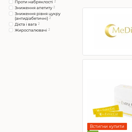
Проти набряклості
2
Зниження апетиту
2
Зниження рівня цукру
(антидіабетичні)
2
Дієта і вага
2
Жироспалювачі
2
Встигни купити