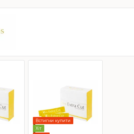
Встигни купити
Хіт