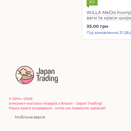
Хіт
WiLLA MeDis Конт
ваги та краси шкір
обмежень у їжі,
35.00 грн
регулювання вміст
Під замовлення 21-28 
та солі EXTRA CUT (
© 2014—2026
Інтернет-магазин товарів з Японії - Japan Trading!
Наша краса яскравіша - коли ми повністю здорові!
Мобільна версія