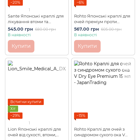
−20%
−6%
1
Sante Японські краплі для
Rohto Японські краплі для
лікування втоми та
очей преміум проти
почервоніння очей
вікових змін V-ACTIVE
545.00 грн
567.00 грн
680.00 грн
605.00 грн
Medical Plus 12 SANTEN ІС3
Premium ІС2 (13 мл)
В наявності
В наявності
(12 мл)
Купити
Купити
Встигни купити
Хіт
−29%
−15%
1
Lion Японські краплі для
Rohto Краплі для очей з
очей від сухості, втоми,
синдромом сухого ока V