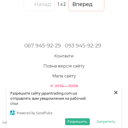
Назад
Вперед
1
з 2
067 945-92-29
093 945-92-29
Контакти
Повна версія сайту
Мапа сайту
© 2014—2026
×
Інтернет-магазин товарів з Японії - Japan Trading!
Разрешите сайту japantrading.com.ua
Наша краса яскравіша - коли ми повністю здорові!
отправлять вам уведомления на рабочий
стол
Укр
Рус
Powered by SendPulse
Разрешить
Запретить
Інтернет-магазин створений з Хорошоп