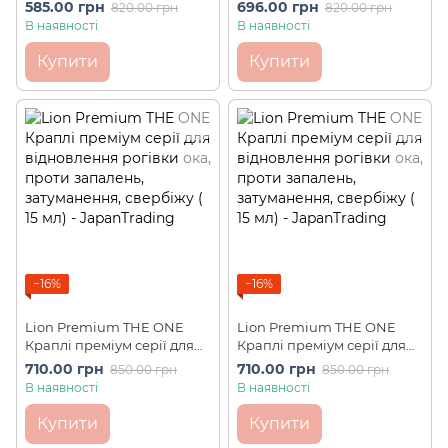
почервоніння, Вітамін А
Dry Eye Premium 15 мл
585.00 грн
696.00 грн
820.00 грн
820.00 грн
50000 одиниць Smile
В наявності
В наявності
Medical A DX ІС0 (15мл)
Купити
Купити
−16%
−16%
Lion Premium THE ONE
Lion Premium THE ONE
Краплі преміум серії для
Краплі преміум серії для
відновлення рогівки ока,
відновлення рогівки ока,
710.00 грн
710.00 грн
850.00 грн
850.00 грн
проти запалень,
проти запалень,
В наявності
В наявності
затуманення, свербіжу
затуманення, свербіжу
Smile 40 Mild (15 мл)
Smile 40 Cool MAX (15 мл)
Купити
Купити