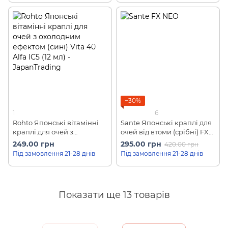
−30%
1
6
Rohto Японські вітамінні
Sante Японські краплі для
краплі для очей з
очей від втоми (срібні) FX
охолоджуючим ефектом
NEO ІС5 (12мл)
249.00 грн
295.00 грн
420.00 грн
(сині) Vita 40 Alfa ІС5 (12 мл)
Під замовлення 21-28 днів
Під замовлення 21-28 днів
Показати ще 13 товарів