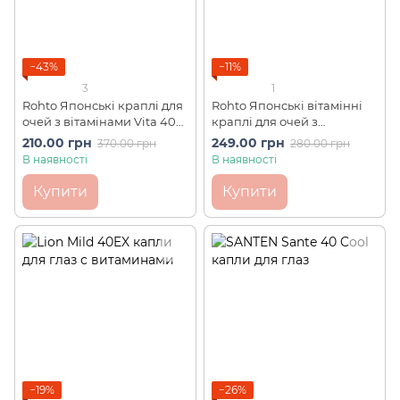
−43%
−11%
3
1
Rohto Японські краплі для
Rohto Японські вітамінні
очей з вітамінами Vita 40
краплі для очей з
Alfa ІС3 (12 мл)
охолодним ефектом (сині)
210.00 грн
249.00 грн
370.00 грн
280.00 грн
Vita 40 Alfa ІС5 (12 мл)
В наявності
В наявності
Купити
Купити
−19%
−26%