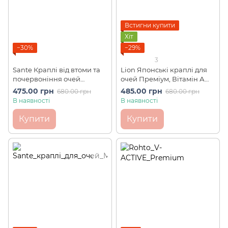
Встигни купити
Хіт
−30%
−29%
3
Sante Краплі від втоми та
Lion Японські краплі для
почервоніння очей
очей Преміум, Вітамін А
Medical 12 SANTEN ІС3 (12
35000 одиниць Smile 40
475.00 грн
485.00 грн
680.00 грн
680.00 грн
мл)
Premium ІС4 (15 мл)
В наявності
В наявності
Купити
Купити