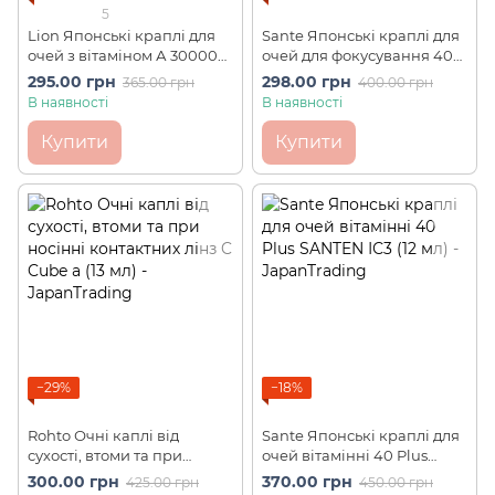
5
Lion Японські краплі для
Sante Японські краплі для
очей з вітаміном А 30000
очей для фокусування 40
одиниць (зелені) Mild 40EX
Cool SANTEN ІС4 (12 мл)
295.00 грн
298.00 грн
365.00 грн
400.00 грн
ІС2 (15 мл)
В наявності
В наявності
Купити
Купити
−29%
−18%
Rohto Очні каплі від
Sante Японські краплі для
сухості, втоми та при
очей вітамінні 40 Plus
носінні контактних лінз C
SANTEN ІС3 (12 мл)
300.00 грн
370.00 грн
425.00 грн
450.00 грн