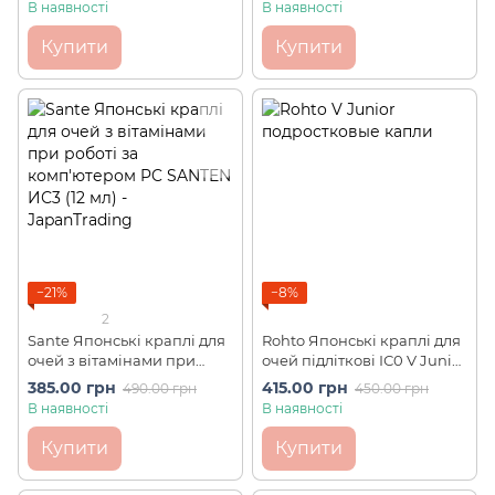
Cube a (13 мл)
В наявності
В наявності
Купити
Купити
−21%
−8%
2
Sante Японські краплі для
Rohto Японські краплі для
очей з вітамінами при
очей підліткові ІС0 V Junior
роботі за комп'ютером PC
(13 мл)
385.00 грн
415.00 грн
490.00 грн
450.00 грн
SANTEN ИС3 (12 мл)
В наявності
В наявності
Купити
Купити