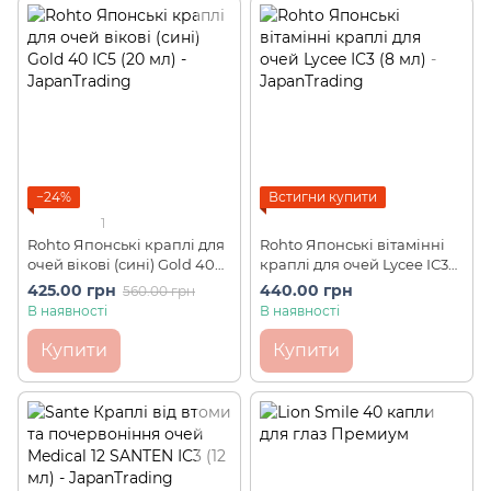
−24%
Встигни купити
1
Rohto Японські краплі для
Rohto Японські вітамінні
очей вікові (сині) Gold 40
краплі для очей Lycee ІС3
ІС5 (20 мл)
(8 мл)
425.00 грн
440.00 грн
560.00 грн
В наявності
В наявності
Купити
Купити