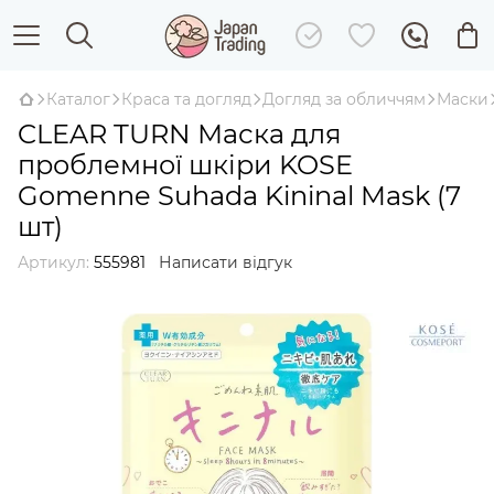
Каталог
Краса та догляд
Догляд за обличчям
Маски
CLEAR TURN Маска для
проблемної шкіри KOSE
Gomenne Suhada Kininal Mask (7
шт)
Артикул:
555981
Написати відгук