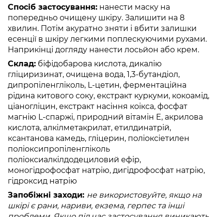
Спосіб застосування:
нанести маску на
попередньо очищену шкіру. Залишити на 8
хвилин. Потім акуратно зняти і вбити залишки
есенції в шкіру легкими поплескуючими рухами.
Наприкінці догляду нанести лосьйон або крем.
Склад:
біфідобарова кислота, дикалію
гліциризинат, очищена вода, 1,3-бутандіол,
дипропіленгліколь, L-цетин, ферментаційна
рідина китового соку, екстракт куркуми, кокоамід,
ціаногліцин, екстракт насіння коікса, фосфат
магнію L-спаржі, природний вітамін E, акрилова
кислота, алкілметакрилат, етилдинатрій,
ксантанова камедь, гліцерин, поліоксіетилен
поліоксипропіленгліколь
поліоксиалкілдодециловий ефір,
моногідрофосфат натрію, дигідрофосфат натрію,
гідроксид натрію
Запобіжні заходи:
не використовуйте, якщо на
шкірі є рани, нариви, екзема, герпес та інші
проблеми. Якщо під час застосування виникають