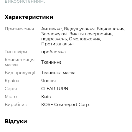
використанням.
Характеристики
Призначення
Антиакне, Відлущування, Відновлення,
Зволожуючі, Зняття почервонінь,
подразнень, Омолодження,
Протизапальні
Тип шкіри
проблемна
Консистенція
Тканинна
маски
Вид продукції
Тканинна маска
Країна
Японія
Серія
CLEAR TURN
Місто
Київ
Виробник
KOSE Cosmeport Corp.
Відгуки