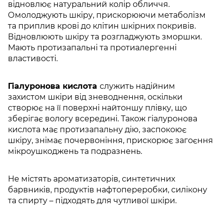
відновлює натуральний колір обличчя.
Омолоджують шкіру, прискорюючи метаболізм
та приплив крові до клітин шкірних покривів.
Відновлюють шкіру та розгладжують зморшки.
Мають протизапальні та протиалергенні
властивості.
Гіалуронова кислота
служить надійним
захистом шкіри від зневоднення, оскільки
створює на її поверхні найтоншу плівку, що
зберігає вологу всередині. Також гіалуронова
кислота має протизапальну дію, заспокоює
шкіру, знімає почервоніння, прискорює загоєння
мікроушкоджень та подразнень.
Не містять ароматизаторів, синтетичних
барвників, продуктів нафтопереробки, силікону
та спирту – підходять для чутливої ​​шкіри.