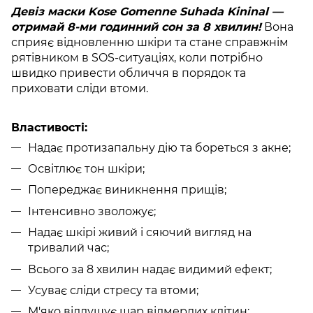
Девіз маски Kose Gomenne Suhada Kininal —
отримай 8-ми годинний сон за 8 хвилин!
Вона
сприяє відновленню шкіри та стане справжнім
рятівником в SOS-ситуаціях, коли потрібно
швидко привести обличчя в порядок та
приховати сліди втоми.
Властивості:
Надає протизапальну дію та бореться з акне;
Освітлює тон шкіри;
Попереджає виникнення прищів;
Інтенсивно зволожує;
Надає шкірі живий і сяючий вигляд на
тривалий час;
Всього за 8 хвилин надає видимий ефект;
Усуває сліди стресу та втоми;
М'яко відлущує шар відмерлих клітин;