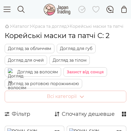
Каталог
Краса та догляд
Корейські маски та патчі
Корейські маски та патчі С: 2
Догляд за обличчям
Догляд для губ
Догляд для очей
Догляд за тілом
Догляд за волосям
Захист від сонця
Догляд за ротовою порожниною
Набори доглядової косметики
Всі категорії
Декоративна косметика
Фільтр
Спочатку дешевше
Апаратна косметологія
Корейські маски та патчі