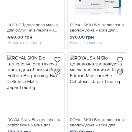
KOELF Гідрогелева маска
ROYAL SKIN Біо-целюлозна
для обличчя з перлами
зволожуюча маска для
Pearl & Shea Butter Mask (5
обличчя Prime Edition
440.00 грн
570.00 грн
шт)
Moisture Bio Cellulose Mask
Немає в наявності
Немає в наявності
(5 шт)
ROYAL SKIN Біо-целюлозна
ROYAL SKIN Біо-целюлозна
освітляюча маска для
зволожуюча маска для
обличчя Prime Edition
обличчя Prime Edition