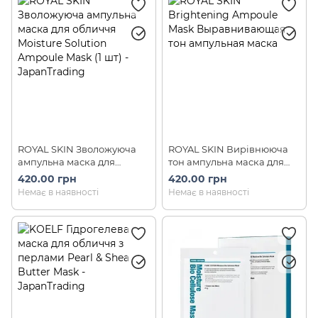
ROYAL SKIN Зволожуюча
ROYAL SKIN Вирівнююча
ампульна маска для
тон ампульна маска для
обличчя Moisture Solution
обличчя Brightening
420.00 грн
420.00 грн
Ampoule Mask (10 шт)
Solution Ampoule Mask 30g
Немає в наявності
Немає в наявності
(10 шт)