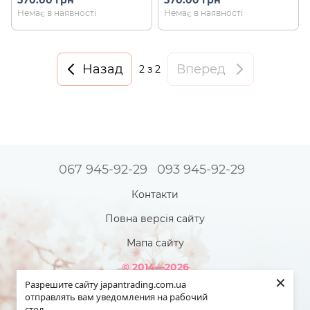
570.00 грн
570.00 грн
Brightening Bio Cellulose
Moisture Bio Cellulose (5 шт)
Немає в наявності
Немає в наявності
Mask (5 шт)
Назад
Вперед
2
з 2
067 945-92-29
093 945-92-29
Контакти
Повна версія сайту
Мапа сайту
© 2014—2026
×
Інтернет-магазин товарів з Японії - Japan Trading!
Разрешите сайту japantrading.com.ua
Наша краса яскравіша - коли ми повністю здорові!
отправлять вам уведомления на рабочий
стол