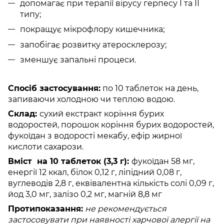
допомагає при терапії вірусу герпесу І та ІІ
типу;
покращує мікрофлору кишечника;
запобігає розвитку атеросклерозу;
зменшує запальні процеси.
Спосіб застосування:
по 10 таблеток на день,
запиваючи холодною чи теплою водою.
Склад:
сухий екстракт коріння бурих
водоростей, порошок коріння бурих водоростей,
фукоїдан з водорості мекабу, ефір жирної
кислоти сахарози.
Вміст на 10 таблеток (3,3 г):
фукоїдан 58 мг,
енергії 12 ккал, білок 0,12 г, ліпідний 0,08 г,
вуглеводів 2,8 г, еквівалентна кількість солі 0,09 г,
йод 3,0 мг, залізо 0,2 мг, магній 8,8 мг
Протипоказання:
не рекомендується
застосовувати при наявності харчової алергії на