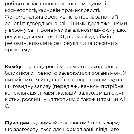
роблять її важливою ланкою в медицині,
косметології, харчовій промисловості.
Феноменальна ефективність препаратів на її
основі підтверджена клінічними дослідженнями
у всьому світі. Вона має загальнозміцнюючу дію,
регулює діяльність ШКТ, нормалізує обмін
речовин, виводить радіонукліди та токсини з
організму.
Комбу
– це водорості морського походження,
білок якого повністю засвоюється організмом. У
них міститься йод, що благотворно впливає на
щитовидну залозу (перед вживанням потрібна
консультація лікаря), кальцій, залізо, зміцнюючі
кістки, рослинну клітковину, а також Вітаміни А і
С.
Фукоїдан
надзвичайно корисний полісахарид,
що застосовується для нормалізації ліпідного