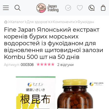
Каталог
Для здоров'я
Компоненти
Фукоїдан
Fine Japan Японський екстракт
коренів бурих морських
водоростей із фукоїданом для
відновлення щитовидної залози
Kombu 500 шт на 50 днів
Артикул:
000308
2 відгуки