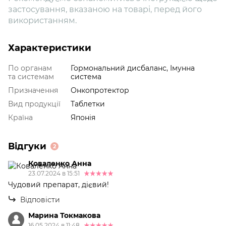
застосування, вказаною на товарі, перед його
використанням.
Характеристики
По органам
Гормональний дисбаланс, Імунна
та системам
система
Призначення
Онкопротектор
Вид продукції
Таблетки
Країна
Японія
Відгуки
2
Коваленко Анна
23.07.2024 в 15:51
Чудовий препарат, дієвий!
Відповісти
Марина Токмакова
16.05.2024 в 11:48