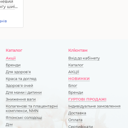
еневий
нгу шиї
d Face.
днів
Каталог
Клієнтам
Акції
Вхід до кабінету
Бренди
Каталог
Для здоров'я
АКЦІЇ
Краса та догляд
НОВИНКИ
Здоров'я очей
Блог
Для мами і дитини
Бренди
Зниження ваги
ГУРТОВІ ПРОДАЖІ
Колагенові та плацентарні
Індивідуальне замовлення
комплекси, NMN
Доставка
Японські солодощі
Оплата
Дім
Сертифікати