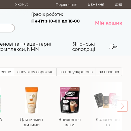
Укр
Рус
Бажання
Вхід
Порівняння
Графік роботи:
Пн-Пт з 10-00 до 18-00
Мій кошик
енові та плацентарні
Японські
Дім
комплекси, NMN
солодощі
шевше
спочатку дорожче
за популярністю
за назвою
'я
Для мами і
Зниження
Колагенові
дитини
ваги
та
плацентарні