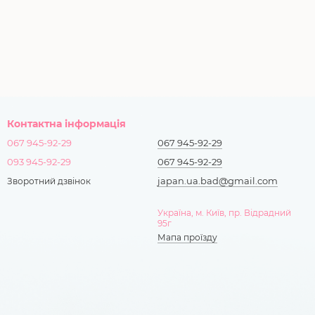
Контактна інформація
067 945-92-29
067 945-92-29
093 945-92-29
067 945-92-29
japan.ua.bad@gmail.com
Зворотний дзвінок
Україна, м. Київ, пр. Відрадний
95г
Мапа проїзду