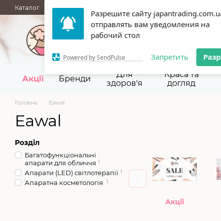
Перейти до основного контенту
Каталог
АКЦІЇ
НОВИНКИ
Блог
Бренди
ГУРТОВІ ПРОД
Разрешите сайту japantrading.com.u
отправлять вам уведомления на
067 945-92-29,
093 9
рабочий стол
Запретить
Раз
Powered by SendPulse
Для
Краса та
Акції
Бренди
здоров'я
догляд
Головна
Eawal
Eawal
Розділ
Багатофункціональні
апарати для обличчя
1
Апарати (LED) світлотерапії
1
Апаратна косметологія
1
Акції