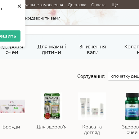
×
АЖІ
Індивідуальне замовлення
Доставка
Оплата
Ще
a
45-92-29
Передзвонити вам?
решить
Здоров'я
Для мами і
Зниження
Колаг
очей
дитини
ваги
Сортування:
спочатку де
Бренди
Для здоров'я
Краса та
Здоров
догляд
очей