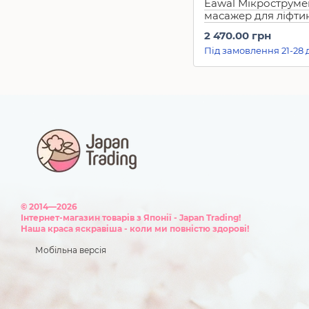
Eawal Мікрострум
масажер для ліфти
та обличчя Beauty
2 470.00 грн
instrument Neck an
Під замовлення 21-28 
© 2014—2026
Інтернет-магазин товарів з Японії - Japan Trading!
Наша краса яскравіша - коли ми повністю здорові!
Мобільна версія