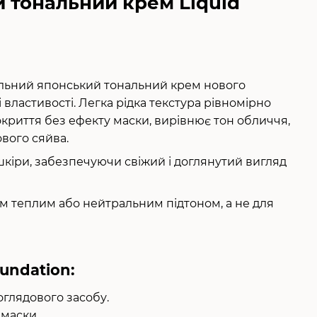
й тональний крем Liquid
льний японський тональний крем нового
 властивості. Легка рідка текстура рівномірно
криття без ефекту маски, вирівнює тон обличчя,
ового сяйва.
 шкіри, забезпечуючи свіжий і доглянутий вигляд
м теплим або нейтральним підтоном, а не для
oundation:
оглядового засобу.
 маски.