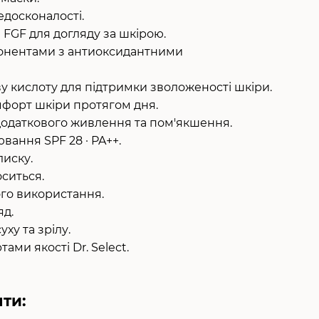
едосконалості.
а FGF для догляду за шкірою.
понентами з антиоксидантними
ову кислоту для підтримки зволоженості шкіри.
комфорт шкіри протягом дня.
 додаткового живлення та пом'якшення.
вання SPF 28 · PA++.
иску.
оситься.
ого використання.
яд.
уху та зрілу.
ами якості Dr. Select.
нти: