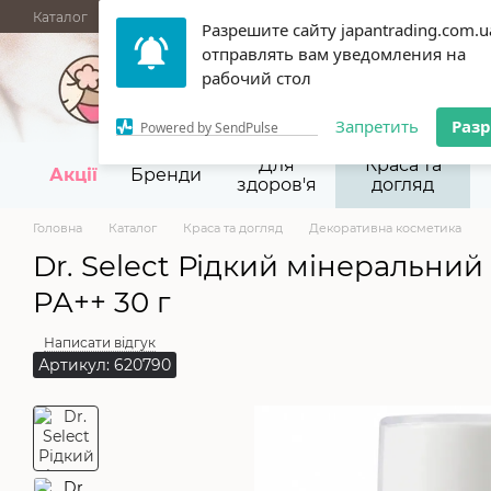
Перейти до основного контенту
Каталог
АКЦІЇ
НОВИНКИ
Блог
Бренди
ГУРТОВІ ПРОД
Разрешите сайту japantrading.com.u
отправлять вам уведомления на
067 945-92-29,
093 9
рабочий стол
Запретить
Раз
Powered by SendPulse
Для
Краса та
Акції
Бренди
здоров'я
догляд
Головна
Каталог
Краса та догляд
Декоративна косметика
Dr. Select Рідкий мінеральний 
PA++ 30 г
Написати відгук
Артикул: 620790