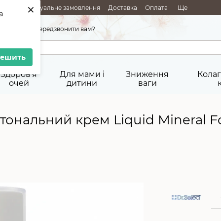
×
АЖІ
Індивідуальне замовлення
Доставка
Оплата
Ще
a
45-92-29
Передзвонити вам?
решить
Здоров'я
Для мами і
Зниження
Колаг
очей
дитини
ваги
тональний крем Liquid Mineral Fou