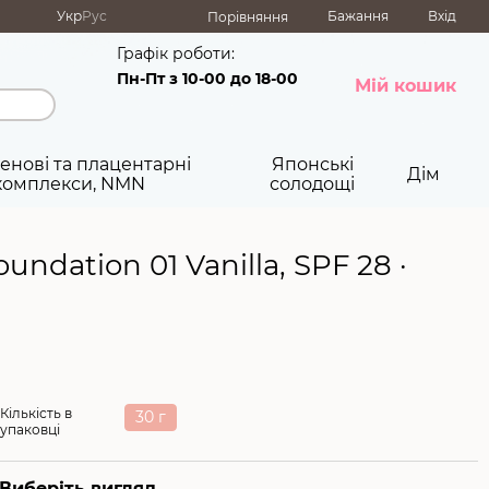
Укр
Рус
Бажання
Вхід
Порівняння
Графік роботи:
Пн-Пт з 10-00 до 18-00
Мій кошик
енові та плацентарні
Японські
Дім
комплекси, NMN
солодощі
ndation 01 Vanilla, SPF 28 ·
Кількість в
30 г
упаковці
Виберіть вигляд