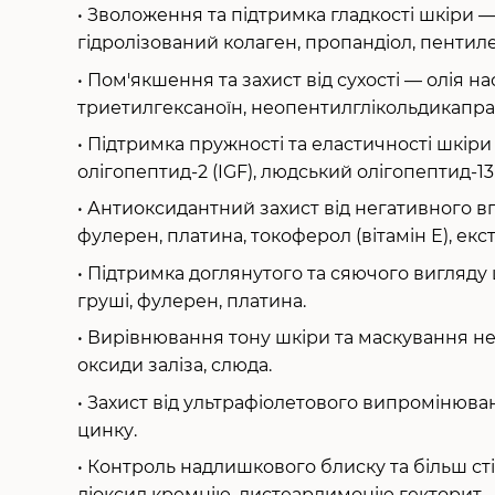
• Зволоження та підтримка гладкості шкіри —
гідролізований колаген, пропандіол, пентиле
• Пом'якшення та захист від сухості — олія н
триетилгексаноїн, неопентилглікольдикапра
• Підтримка пружності та еластичності шкіри
олігопептид-2 (IGF), людський олігопептид-13
• Антиоксидантний захист від негативного
фулерен, платина, токоферол (вітамін Е), екс
• Підтримка доглянутого та сяючого вигляду 
груші, фулерен, платина.
• Вирівнювання тону шкіри та маскування не
оксиди заліза, слюда.
• Захист від ультрафіолетового випромінюван
цинку.
• Контроль надлишкового блиску та більш сті
діоксид кремнію, дистеардимонію гекторит.