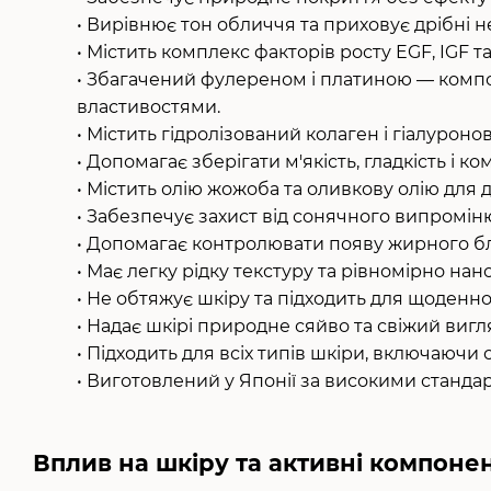
• Вирівнює тон обличчя та приховує дрібні н
• Містить комплекс факторів росту EGF, IGF т
• Збагачений фулереном і платиною — ком
властивостями.
• Містить гідролізований колаген і гіалурон
• Допомагає зберігати м'якість, гладкість і 
• Містить олію жожоба та оливкову олію для
• Забезпечує захист від сонячного випроміню
• Допомагає контролювати появу жирного бл
• Має легку рідку текстуру та рівномірно нан
• Не обтяжує шкіру та підходить для щоденн
• Надає шкірі природне сяйво та свіжий вигл
• Підходить для всіх типів шкіри, включаючи с
• Виготовлений у Японії за високими стандарт
Вплив на шкіру та активні компоне