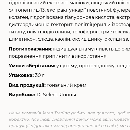
гідролізований екстракт маніоки, людський оліго
олігопептид-13, екстракт ункарії повстяної, фулер
колаген, гідролізована гіалуронова кислота, екстр
дистеардимонію гекторит, полігліцерил-2 ізостеар
титану, олія плодів оливи, токоферол, триетокси
диметикон, слюда, каолін, оксид цинку, оксиди зал
Протипоказання
: індивідуальна чутливість до о
подразнення припинити використання.
Умови зберігання:
у сухому, прохолодному, недос
Упаковка:
30 г
Вид продукції:
тональний крем
Виробник:
Dr.Select, Японія
Наша компанія Jaran Trading робить все для того, щоб 
коректно. Але іноді оновлення даних може здійснювати
продукції відрізняється від представленої на сайті, ми 