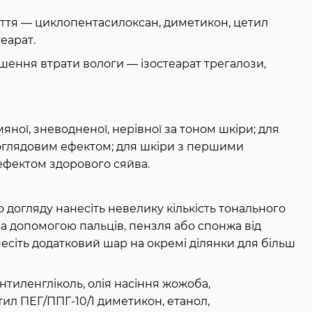
ття — циклопентасилоксан, диметикон, цетил
еарат.
ншення втрати вологи — ізостеарат трегалози,
ьмяної, зневодненої, нерівної за тоном шкіри; для
оглядовим ефектом; для шкіри з першими
 ефектом здорового сяйва.
догляду нанесіть невелику кількість тонального
за допомогою пальців, пензля або спонжа від
несіть додатковий шар на окремі ділянки для більш
нтиленгліколь, олія насіння жожоба,
ил ПЕГ/ППГ-10/1 диметикон, етанол,