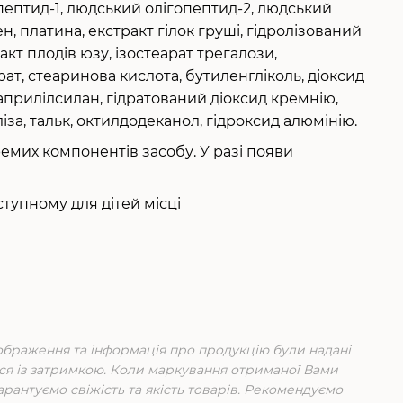
пептид-1, людський олігопептид-2, людський
ен, платина, екстракт гілок груші, гідролізований
акт плодів юзу, ізостеарат трегалози,
ат, стеаринова кислота, бутиленгліколь, діоксид
каприлілсилан, гідратований діоксид кремнію,
іза, тальк, октилдодеканол, гідроксид алюмінію.
кремих компонентів засобу. У разі появи
тупному для дітей місці
зображення та інформація про продукцію були надані
ся із затримкою. Коли маркування отриманої Вами
гарантуємо свіжість та якість товарів. Рекомендуємо