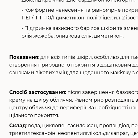
• Комфортне нанесення та рівномірне покри
ПЕГ/ППГ-10/1 диметикон, полігліцерил-2 ізост
• Підтримка захисного бар'єра шкіри та зме
олія жожоба, оливкова олія, диметикон.
Показання
: для всіх типів шкіри, особливо для т
створення природного покриття з додатковим д
ознаками вікових змін; для щоденного макіяжу з
Спосіб застосування:
після завершення базового 
крему на шкіру обличчя. Рівномірно розподіліть 
центру обличчя до периферії. За необхідності на
щільного покриття.
Склад
: вода, циклопентасилоксан, пропандіол, пе
триетилгексаноїн, неопентилглікольдикапрат, цет