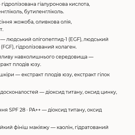
 гідролізована гіалуронова кислота,
нгліколь, бутиленгліколь.
асіння жожоба, оливкова олія,
т.
 — людський олігопептид-1 (EGF), людський
 (FGF), гідролізований колаген.
 впливу навколишнього середовища —
тракт плодів юзу.
шкіри — екстракт плодів юзу, екстракт гілок
досконалостей — діоксид титану, оксид цинку,
ня SPF 28 · PA++ — діоксид титану, оксид
йкий фініш макіяжу — каолін, гідратований