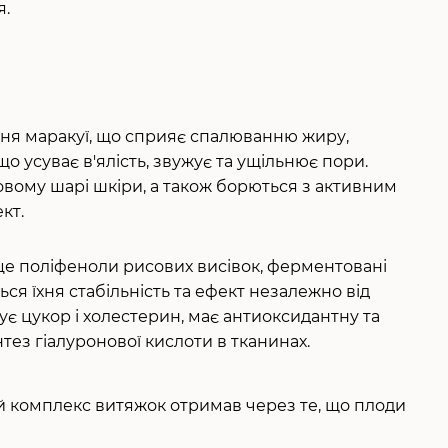
я.
іння маракуї, що сприяє спалюванню жиру,
о усуває в'ялість, звужує та ущільнює пори.
овому шарі шкіри, а також борються з активним
кт.
це поліфеноли рисових висівок, ферментовані
ся їхня стабільність та ефект незалежно від
є цукор і холестерин, має антиоксидантну та
тез гіалуронової кислоти в тканинах.
й комплекс витяжок отримав через те, що плоди