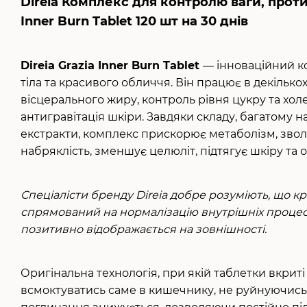
Direia Комплекс для контролю ваги, проти
Inner Burn Tablet 120 шт на 30 днів
Direia Grazia Inner Burn Tablet
— інноваційний к
тіла та красивого обличчя. Він працює в декіль
вісцерального жиру, контроль рівня цукру та хо
антигравітація шкіри. Завдяки складу, багатому 
екстракти, комплекс прискорює метаболізм, звол
набряклість, зменшує целюліт, підтягує шкіру та 
Спеціалісти бренду Direia добре розуміють, що 
спрямований на нормалізацію внутрішніх процесі
позитивно відображається на зовнішності.
Оригінальна технологія, при якій таблетки вкри
всмоктуватись саме в кишечнику, не руйнуючись 