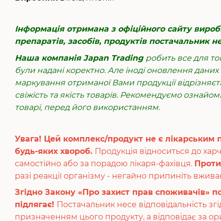
Інформація отримана з офіційного сайту виро
препаратів, засобів, продуктів постачальник н
Наша компанія Japan Trading
робить все для т
були надані коректно. Але іноді оновлення дани
маркування отриманої Вами продукції відрізняєть
свіжість та якість товарів. Рекомендуємо ознайом
товарі, перед його використанням.
Увага! Цей комплекс/продукт не є лікарським 
будь-яких хвороб.
Продукція відноситься до хар
самостійно або за порадою лікаря-фахівця.
Проти
разі реакції організму - негайно припиніть вжив
Згідно Закону «Про захист прав споживачів» п
підлягає!
Постачальник несе відповідальність зг
призначенням цього продукту, а відповідає за о