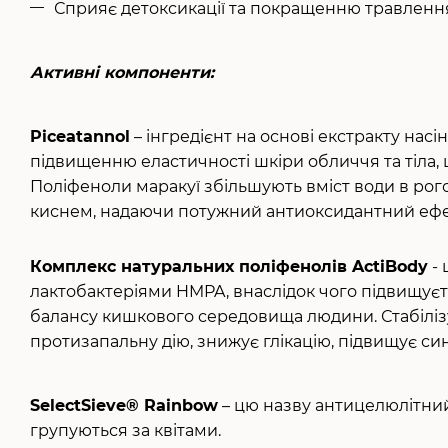
Сприяє детоксикації та покращенню травленн
Активні компоненти:
Piceatannol
– інгредієнт на основі екстракту нас
підвищенню еластичності шкіри обличчя та тіла, щ
Поліфеноли маракуї збільшують вміст води в рог
киснем, надаючи потужний антиоксидантний ефе
Комплекс натуральних поліфенолів ActiBody
- 
лактобактеріями HMPA, внаслідок чого підвищуєть
балансу кишкового середовища людини. Стабілізу
протизапальну дію, знижує глікацію, підвищує син
SelectSieve® Rainbow
– цю назву антицелюлітни
групуються за квітами.