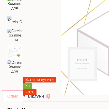
Встигни купити
Хіт
−38%
Опис
Відгуки
2