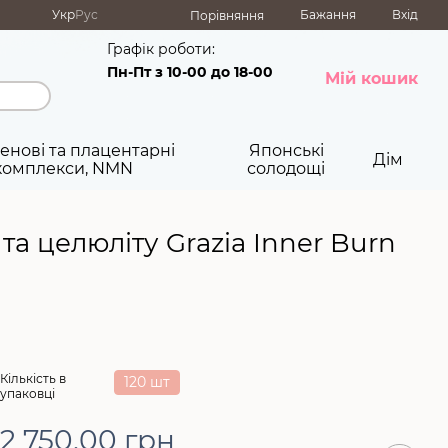
Укр
Рус
Бажання
Вхід
Порівняння
Графік роботи:
Пн-Пт з 10-00 до 18-00
Мій кошик
енові та плацентарні
Японські
Дім
комплекси, NMN
солодощі
та целюліту Grazia Inner Burn
Кількість в
120 шт
упаковці
2 750.00 грн