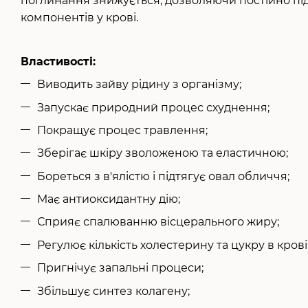
поглинання знижується, дозволяючи постійно п
компонентів у крові.
Властивості:
Виводить зайву рідину з організму;
Запускає природний процес схуднення;
Покращує процес травлення;
Зберігає шкіру зволоженою та еластичною;
Бореться з в'ялістю і підтягує овал обличчя;
Має антиоксидантну дію;
Сприяє спалюванню вісцерального жиру;
Регулює кількість холестерину та цукру в крові
Пригнічує запальні процеси;
Збільшує синтез колагену;