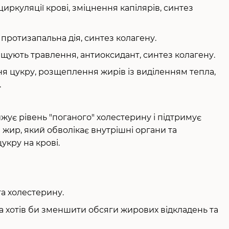
иркуляції крові, зміцнення капілярів, синтез
протизапальна дія, синтез колагену.
ащують травлення, антиоксидант, синтез колагену.
 цукру, розщеплення жирів із виділенням тепла,
.
жує рівень "поганого" холестерину і підтримує
жир, який обволікає внутрішні органи та
укру на крові.
та холестерину.
 та хотів би зменшити обсяги жирових відкладень та