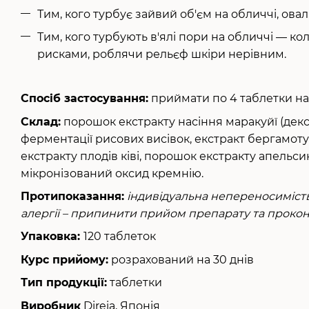
Тим, кого турбує зайвий об'єм на обличчі, овал,
Тим, кого турбують в'ялі пори на обличчі — ко
рисками, роблячи рельєф шкіри нерівним.
Спосіб застосування:
приймати по 4 таблетки на 
Склад:
порошок екстракту насіння маракуйї (декст
ферментації рисових висівок, екстракт бергамот
екстракту плодів ківі, порошок екстракту апельси
мікронізований оксид кремнію.
Протипоказання:
індивідуальна непереносиміст
алергії – припинити прийом препарату та проконс
Упаковка:
120 таблеток
Курс прийому:
розрахований на 30 днів
Тип продукції:
таблетки
Виробник
Direia, Японія