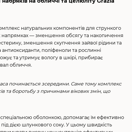
 набряків на обличчі та целюліту Grazia
омплекс натуральних компонентів для стрункого
кох напрямках — зменшення обсягу та накопичення
лестерину, зменшення скупчення зайвої рідини та
на антиоксиданти, поліфеноли та рослинні
ожує та утримує вологу в шкірі, прибирає
овал обличчя.
краса починається зсередини. Саме тому комплекс
в та боротьбу з причинами вікових змін, що
ті спеціальною оболонкою, допомагає їм ефективно
під дією шлункового соку. У цьому швидкість