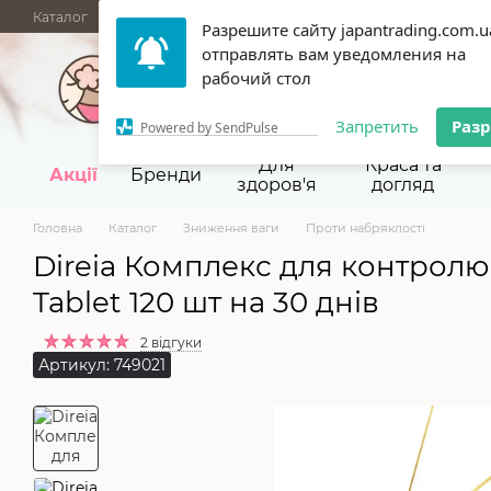
Перейти до основного контенту
Каталог
АКЦІЇ
НОВИНКИ
Блог
Бренди
ГУРТОВІ ПРОД
Разрешите сайту japantrading.com.u
отправлять вам уведомления на
067 945-92-29,
093 9
рабочий стол
Запретить
Раз
Powered by SendPulse
Для
Краса та
Акції
Бренди
здоров'я
догляд
Головна
Каталог
Зниження ваги
Проти набряклості
Direia Комплекс для контролю 
Tablet 120 шт на 30 днів
2 відгуки
Артикул: 749021