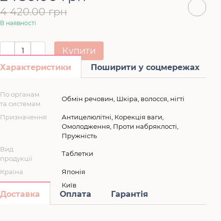
4 420.00 грн
В наявності
Купити
Характеристики
Поширити у соцмережах
По органам
Обмін речовин, Шкіра, волосся, нігті
та системам
Призначення
Антицелюлітні, Корекція ваги,
Омолодження, Проти набряклості,
Пружність
Вид
Таблетки
продукції
Країна
Японія
Місто
Київ
Доставка
Оплата
Гарантія