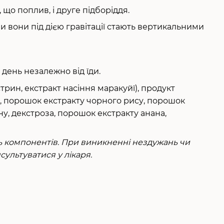
 що поплив, і друге підборіддя.
ли вони під дією гравітації стають вертикальними
день незалежно від їди.
рин, екстракт насіння маракуйї), продукт
у, порошок екстракту чорного рису, порошок
ну, декстроза, порошок екстракту анана,
ь компонентів. При виникненні нездужань чи
ультуватися у лікаря.