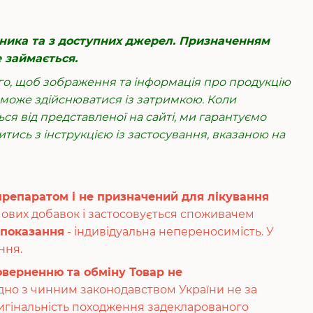
бника та з доступних джерел. Призначенням
е займається.
ого, щоб зображення та інформація про продукцію
х може здійснюватися із затримкою. Коли
ся від представленої на сайті, ми гарантуємо
итись з інструкцією із застосування, вказаною на
препаратом і не призначений для лікування
чових добавок і застосовується споживачем
показання
- індивідуальна непереносимість. У
ання.
оверненню та обміну Товар не
ідно з чинним законодавством України не за
ригінальність походження задекларованого