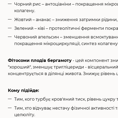
Чорний рис – антоціаніни – покращення мікроц
колагену.
Жовтий – ананас – зниження затримки рідини, 
Зелений – ківі – протеолітичні ферменти покр
Червоний апельсин – зменшення всмоктування
покращення мікроциркуляції, синтез колагену
Фітосоми плодів бергамоту
- цей компонент зни
"хороший", зменшує тригліцериди - вісцеральний 
концентрується в ділянці живота. Знижує рівень ц
Кому підійде:
Тим, кого турбує кров'яний тиск, рівень цукру 
Тим, хто відчуває нестачу фізичної активності
целюліту.