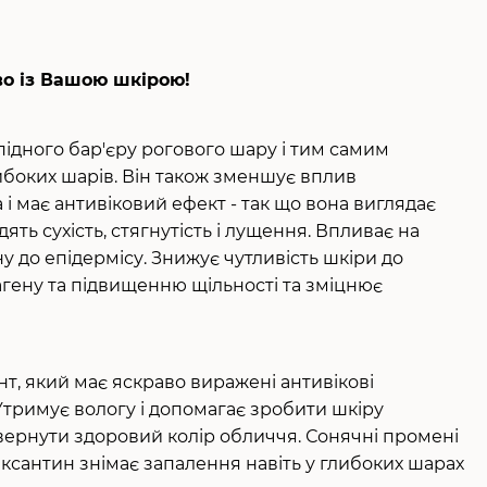
во із Вашою шкірою!
ідного бар'єру рогового шару і тим самим
ибоких шарів. Він також зменшує вплив
 має антивіковий ефект - так що вона виглядає
ять сухість, стягнутість і лущення. Впливає на
у до епідермісу. Знижує чутливість шкіри до
гену та підвищенню щільності та зміцнює
т, який має яскраво виражені антивікові
Утримує вологу і допомагає зробити шкіру
вернути здоровий колір обличчя. Сонячні промені
аксантин знімає запалення навіть у глибоких шарах