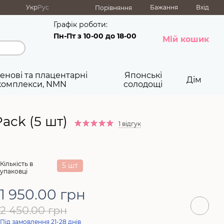
Укр
Рус
Бажання
Вхід
Порівняння
Графік роботи:
Пн-Пт з 10-00 до 18-00
Мій кошик
енові та плацентарні
Японські
Дім
комплекси, NMN
солодощі
ck (5 шт)
1 відгук
Кількість в
5 шт
упаковці
1 950.00 грн
2 450.00 грн
Під замовлення 21-28 днів