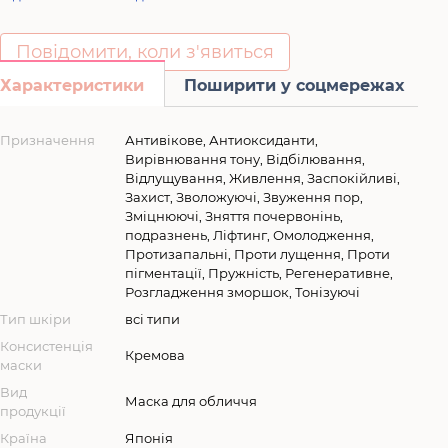
Повідомити, коли з'явиться
Характеристики
Поширити у соцмережах
Призначення
Антивікове, Антиоксиданти,
Вирівнювання тону, Відбілювання,
Відлущування, Живлення, Заспокійливі,
Захист, Зволожуючі, Звуження пор,
Зміцнюючі, Зняття почервонінь,
подразнень, Ліфтинг, Омолодження,
Протизапальні, Проти лущення, Проти
пігментації, Пружність, Регенеративне,
Розгладження зморшок, Тонізуючі
Тип шкіри
всі типи
Консистенція
Кремова
маски
Вид
Маска для обличчя
продукції
Країна
Японія