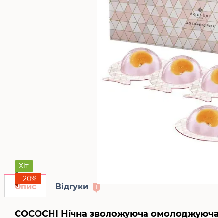
Хіт
−20%
Опис
Відгуки
1
COCOCHI Нічна зволожуюча омолоджуюча м