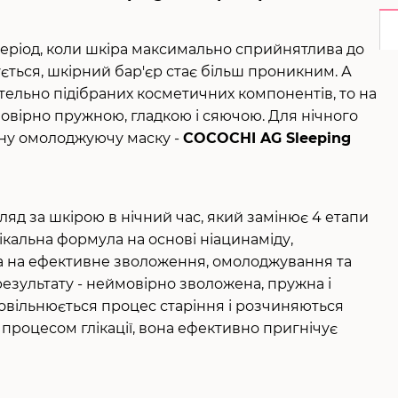
е період, коли шкіра максимально сприйнятлива до
ється, шкірний бар'єр стає більш проникним. А
тельно підібраних косметичних компонентів, то на
овірно пружною, гладкою і сяючою. Для нічного
ьну омолоджуючу маску -
COCOCHI AG Sleeping
ляд за шкірою в нічний час, який замінює 4 етапи
нікальна формула на основі ніацинаміду,
на на ефективне зволоження, омолоджування та
результату - неймовірно зволожена, пружна і
овільнюється процес старіння і розчиняються
 процесом глікації, вона ефективно пригнічує