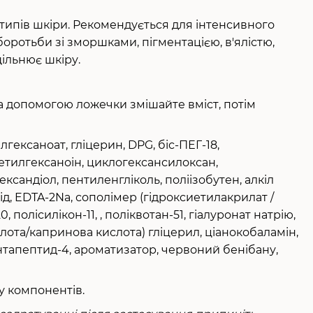
х типів шкіри. Рекомендується для інтенсивного
 боротьби зі зморшками, пігментацією, в'ялістю,
ільнює шкіру.
за допомогою ложечки змішайте вміст, потім
гексаноат, гліцерин, DPG, біс-ПЕГ-18,
етилгексаноін, циклогексансилоксан,
ександіол, пентиленгліколь, поліізобутен, алкіл
ід, EDTA-2Na, сополімер (гідроксиетилакрилат /
 полісилікон-11, , поліквотан-51, гіалуронат натрію,
лота/капринова кислота) гліцерил, ціанокобаламін,
нтапептид-4, ароматизатор, червоний бенібану,
у компонентів.