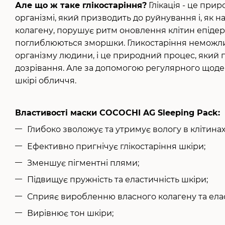
Але що ж таке глікостаріння?
Глікація - це прир
організмі, який призводить до руйнування і, як
колагену, порушує ритм оновлення клітин епідерм
поглиблюються зморшки. Гликостаріння неможлив
організму людини, і це природний процес, який 
дозрівання. Але за допомогою регулярного щод
шкірі обличчя.
Властивості маски COCOCHI AG Sleeping Pack:
Глибоко зволожує та утримує вологу в клітинах
Ефективно пригнічує глікостаріння шкіри;
Зменшує пігментні плями;
Підвищує пружність та еластичність шкіри;
Сприяє виробленню власного колагену та ела
Вирівнює тон шкіри;