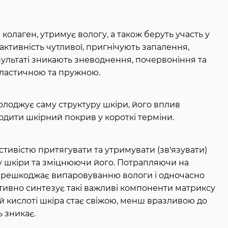
колаген, утримує вологу, а також беруть участь у
ктивність чутливої, пригнічують запалення,
ультаті зникають зневоднення, почервоніння та
 еластичною та пружною.
олоджує саму структуру шкіри, його вплив
одити шкірний покрив у короткі терміни.
астивістю притягувати та утримувати (зв'язувати)
у шкіри та зміцнюючи його. Потрапляючи на
 перешкоджає випаровуванню вологи і одночасно
тивно синтезує такі важливі компоненти матриксу
ій кислоті шкіра стає свіжою, менш вразливою до
 зникає.