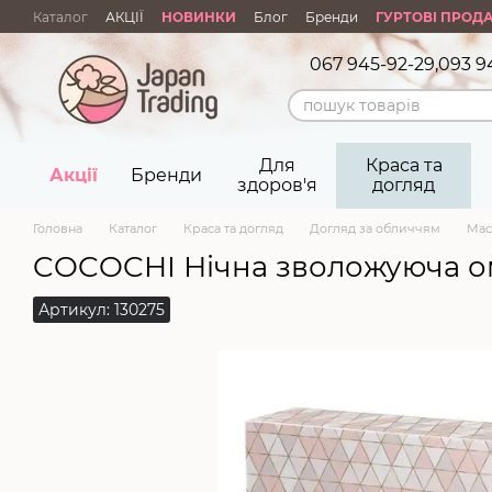
Перейти до основного контенту
Каталог
АКЦІЇ
НОВИНКИ
Блог
Бренди
ГУРТОВІ ПРОД
067 945-92-29,
093 9
Для
Краса та
Акції
Бренди
здоров'я
догляд
Головна
Каталог
Краса та догляд
Догляд за обличчям
Мас
COCOCHI Нічна зволожуюча ом
Артикул: 130275