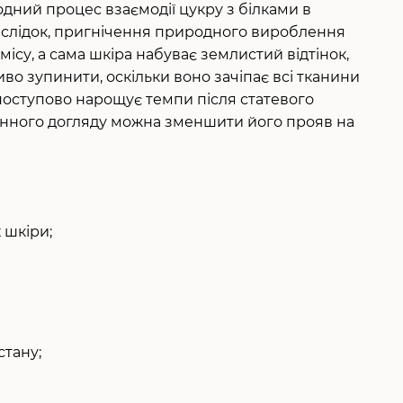
одний процес взаємодії цукру з білками в
 наслідок, пригнічення природного вироблення
ісу, а сама шкіра набуває землистий відтінок,
о зупинити, оскільки воно зачіпає всі тканини
поступово нарощує темпи після статевого
енного догляду можна зменшити його прояв на
 шкіри;
стану;