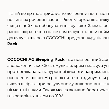
Пізній вечір і час приблизно до години ночі - ц
поживних речовин ззовні. Рівень гормонів знижу
якщо в цей час побалувати шкіру коктейлем із ре
ранок шкіра точно скаже вам дякую, ставши нейм
догляду за шкірою COCOCHI представляє унікал
Pack.
COCOCHI AG Sleeping Pack
- це повноцінний дог
зволоження: лосьйон, емульсію, крем і маску, а у
протеоглікана та гіалуронної кислоти напрямле
освітлення шкіри. На ранок ви точно здивуєтеся 
сяюча шкіра, а при регулярному використанні сп
пігментні плями. Також маска активно бореться з
глікостаріння шкіри до 91%!