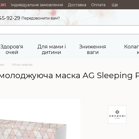
АЖІ
Індивідуальне замовлення
Доставка
Оплата
Ще
45-92-29
Передзвонити вам?
Здоров'я
Для мами і
Зниження
Колаг
очей
дитини
ваги
ки
Нічні маски
олоджуюча маска AG Sleeping Pa