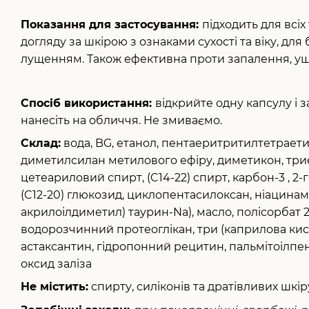
Показання для застосування:
підходить для всі
догляду за шкірою з ознаками сухості та віку, для
лущенням. Також ефективна проти запалення, ущ
Спосіб використання:
відкрийте одну капсулу і 
нанесіть на обличчя. Не змиваємо.
Склад:
вода, BG, етанол, пентаеритритилтетраетил
диметилсилан метилового ефіру, диметикон, три
цетеариловий спирт, (C14-22) спирт, карбон-3 , 2-г
(C12-20) глюкозид, циклопентасилоксан, ніацинам
акрилоілдиметил) таурин-Na), масло, полісорбат 20,
водорозчинний протеоглікан, три (каприлова кис
астаксантин, гідропонний рецитин, пальмітоілпе
оксид заліза
Не містить:
спирту, силіконів та дратівливих шкір