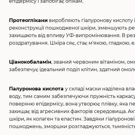
епідермісу і запобігає опікам.
Протеоглікани
виробляють гіалуронову кислоту і 
реконструкції пошкодженої шкіри, зменшують реа
захищають від впливу УФ-випромінювання. В рез
роздратування. Шкіра сяє, стає м'якою, гладкою,
Ціанокобаламін
, званий червоним вітаміном, ом
забезпечує ідеальний поділ клітин, здатний омол
Гіалуронова кислота
у складі маски наділена вл
воду, тим самим забезпечуючи пружність каркас
поверхню епідермісу, вона утворює плівку, яка
захищає від агресивних факторів середовища. Ак
шкіри, як колаген та еластин. Завдяки гіалуронов
пошкоджень, зморшки розгладжуються, тьмяність