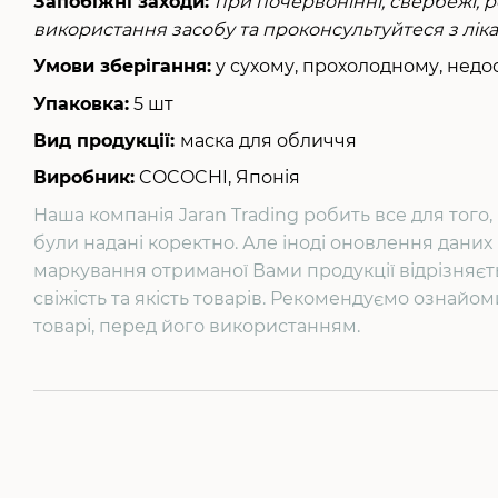
Запобіжні заходи:
при почервонінні, свербежі, 
використання засобу та проконсультуйтеся з лі
Умови зберігання:
у сухому, прохолодному, недос
Упаковка:
5 шт
Вид продукції:
маска для обличчя
Виробник:
COCOCHI, Японія
Наша компанія Jaran Trading робить все для тог
були надані коректно. Але іноді оновлення дани
маркування отриманої Вами продукції відрізняєть
свіжість та якість товарів. Рекомендуємо ознайом
товарі, перед його використанням.