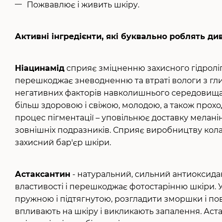
Пожвавлює і живить шкіру.
Активні інгредієнти, які буквально роблять ди
Ніацинамід
сприяє зміцненню захисного гідроліп
перешкоджає зневодненню та втраті вологи з гл
негативних факторів навколишнього середовища і
більш здоровою і свіжою, молодою, а також проход
процес пігментації – уповільнює доставку меланін
зовнішніх подразників. Сприяє виробництву кола
захисний бар'єр шкіри.
Астаксантин
- натуральний, сильний антиоксидан
властивості і перешкоджає фотостарінню шкіри. 
пружною і підтягнутою, розгладити зморшки і по
впливають на шкіру і викликають запалення. Аст