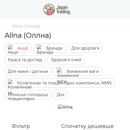
Allna (Оллна)
Allna (Оллна)
Акції
Бренди
Для здоров'я
Краса та догляд
Здоров'я очей
Для мами і дитини
Зниження ваги
Колагенові та плацентарні комплекси, NMN
Японські солодощі
Дім
Фільтр
Спочатку дешевше