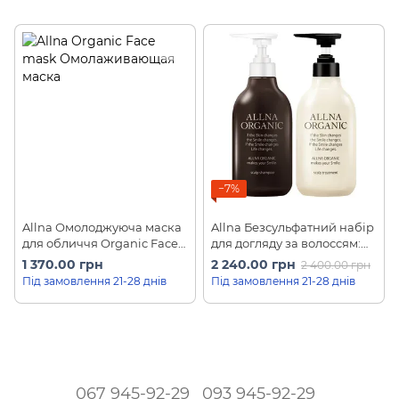
−7%
Allna Омолоджуюча маска
Allna Безсульфатний набір
для обличчя Organic Face
для догляду за волоссям:
Mask (30 шт)
шампунь та кондиціонер
1 370.00 грн
2 240.00 грн
2 400.00 грн
Organic Shampoo and
Під замовлення 21-28 днів
Під замовлення 21-28 днів
Treatment Set (500 мл * 2)
067 945-92-29
093 945-92-29