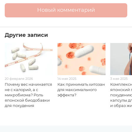
Новый комментарий
Другие записи
20 февраля 2026
14 мая 2025
3 мая 2025
Почему вес начинается
Как принимать хитозан
Комплекс
не с калорий, а с
для максимального
японский 
микробиома? Роль
эффекта?
похудению
японской биодобавки
капсулы д
для похудения
и образ ж