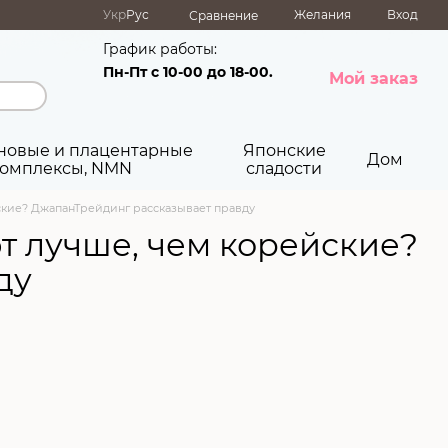
Укр
Рус
Желания
Вход
Сравнение
График работы:
Пн-Пт с 10-00 до 18-00.
Мой заказ
новые и плацентарные
Японские
Дом
омплексы, NMN
сладости
ские? ДжапанТрейдинг рассказывает правду
т лучше, чем корейские?
ду