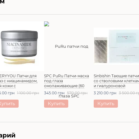
ем
ERYYOU Патчи для
SPC PuRu Патчи-маска
Sinbishin Тающие патчи
аз с ниацинамидом,
под глаза
со стволовыми клетка
я кожи с
омолаживающие (60
и гиалуроновой
гментацией, акне,
шт/30 пар)
кислотой HA TEREPO
5.00 грн
1 100.00 грн
345.00 грн
570.00 грн
3 210.00 грн
3 500.00 г
стакне NMN
SHEET HSC (20 шт/10 па
acinamide Seat Eye
Купить
Купить
Купить
sk (120 шт/60 пар)
арий