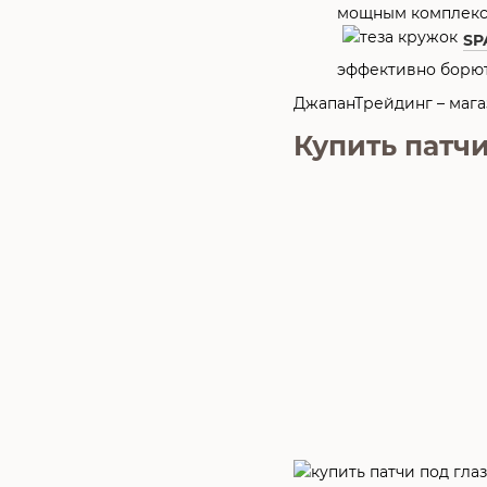
мощным комплексо
SP
эффективно борют
ДжапанТрейдинг – мага
Купить патчи