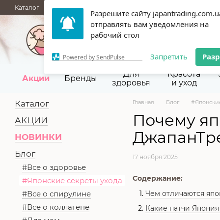
Перейти к основному контенту
Каталог
АКЦИИ
НОВИНКИ
Блог
Бренды
ОПТОВЫЕ П
Разрешите сайту japantrading.com.u
Сертификаты
Срок годности
Отзывы
О нас
Контакты
отправлять вам уведомления на
067 945-92-29,
093 9
рабочий стол
Запретить
Раз
Powered by SendPulse
Для
Красота
Акции
Бренды
здоровья
и уход
Каталог
Главная
Блог
#Японские
Почему яп
АКЦИИ
ДжапанТре
НОВИНКИ
Блог
17 ноября 2025
#Все о здоровье
Содержание:
#Японские секреты ухода
Чем отличаются япо
#Все о спирулине
#Все о коллагене
Какие патчи Япония