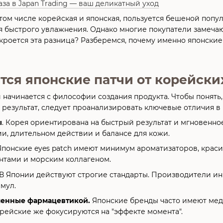
аза в Japan Trading — ваш деликатный уход
 том числе корейская и японская, пользуется бешеной попу
 быстрого увлажнения. Однако многие покупатели замечают
кроется эта разница? Разберемся, почему именно японские
тся японские патчи от корейски
начинается с философии создания продукта. Чтобы понять,
результат, следует проанализировать ключевые отличия в 
ы
. Корея ориентирована на быстрый результат и мгновенно
и, длительном действии и балансе для кожи.
понские eyes patch имеют минимум ароматизаторов, крас
нтами и морским коллагеном.
В Японии действуют строгие стандарты. Производители ин
мул.
ленные фармацевтикой.
Японские бренды часто имеют мед
рейские же фокусируются на "эффекте момента".