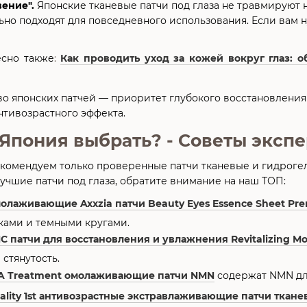
ение".
Японские тканевые патчи под глаза не травмируют 
ьно подходят для повседневного использования. Если вам
сно также
:
Как проводить уход за кожей вокруг глаз: 
 японских патчей — приоритет глубокого восстановления 
нтивозрастного эффекта.
 Япония выбрать? - Советы эксп
комендуем только проверенные патчи тканевые и гидроге
лучшие патчи под глаза, обратите внимание на наш ТОП:
олаживающие Axxzia патчи Beauty Eyes Essence Sheet Pr
ками и темными кругами.
C патчи для восстановления и увлажнения Revitalizing Moi
 стянутость.
A Treatment омолаживающие патчи NMN
содержат NMN дл
ality 1st антивозрастные экстравлаживающие патчи ткане