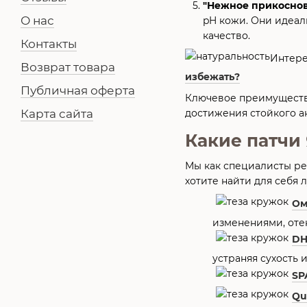
"Нежное прикоснов
О нас
pH кожи. Они идеал
качество.
Контакты
Интере
Возврат товара
избежать?
Публичная оферта
Ключевое преимущество
достижения стойкого а
Карта сайта
Какие патчи
Мы как специалисты ре
хотите найти для себя 
Ом
изменениями, оте
DH
устраняя сухость и
SP
Qu