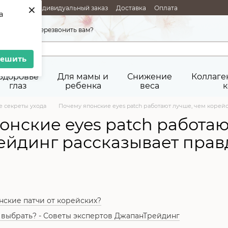
×
РОДАЖИ
Индивидуальный заказ
Доставка
Оплата
a
Возврат товара
Публичная оферта
45-92-29
Перезвонить вам?
решить
Здоровье
Для мамы и
Снижение
Коллаге
глаз
ребенка
веса
к
 секреты ухода
Почему японские eyes patch работают лучше, чем корей
онские eyes patch работаю
йдинг рассказывает прав
нские патчи от корейских?
 выбрать? - Советы экспертов ДжапанТрейдинг