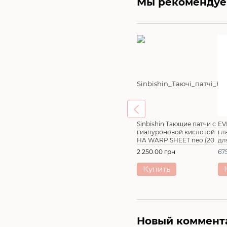
Мы рекоменду
Sinbishin Тающие патчи с
EV
гиалуроновой кислотой
гл
HA WARP SHEET neo (20
дл
шт/10 пар)
пи
2 250.00 грн
67
по
Ni
Купить
Ma
Новый коммент