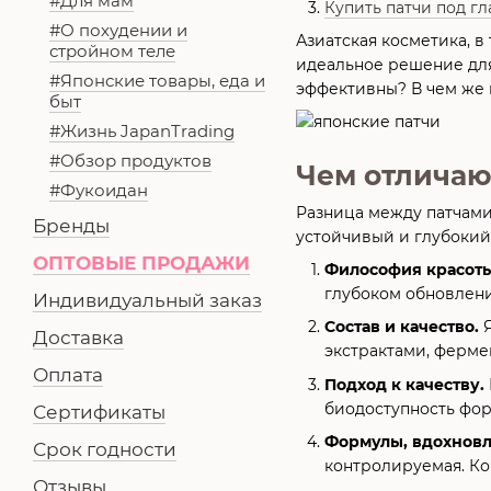
#Для мам
Купить патчи под гл
#О похудении и
Азиатская косметика, в
стройном теле
идеальное решение для
#Японские товары, еда и
эффективны? В чем же 
быт
#Жизнь JapanTrading
#Обзор продуктов
Чем отличаю
#Фукоидан
Разница между патчами 
Бренды
устойчивый и глубокий 
ОПТОВЫЕ ПРОДАЖИ
Философия красот
глубоком обновлени
Индивидуальный заказ
Состав и качество.
Я
Доставка
экстрактами, ферме
Оплата
Подход к качеству.
биодоступность фор
Сертификаты
Формулы, вдохнов
Срок годности
контролируемая. Ко
Отзывы