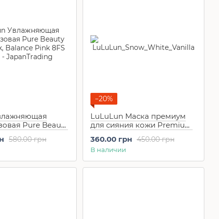
−20%
Увлажняющая
LuLuLun Маска премиум
зовая Pure Beauty
для сияния кожи Premium
, Balance Pink 8FS
Snow White Vanilla (7 шт)
н
360.00 грн
580.00 грн
450.00 грн
В наличии