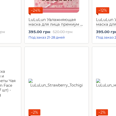
−24%
−12%
LuLuLun Увлажняющая
LuLuLun
маска для лица премиум с
маска для
emium
сакурой Premium Sakura
экстракт
395.00 грн
395.00 гр
грн
520.00 грн
essa (7
Face Masks (7 шт)
Premium 
Под заказ 21-28 дней
Под заказ 2
(7 шт)
−2%
−2%