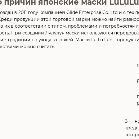
 причин японские маски LuLuLun
оздан в 2011 году компанией Glide Enterprise Co. Ltd и с те
Среди продукции этой торговой марки можно найти разно
ав их в соответствии с типом, проблемами и потребностям
ость. При создании Лулулун маски используются передовы
ие традиции по уходу за кожей. Маски Lu Lu Lun – продукц
ествами можно считать:
В на
пред
котор