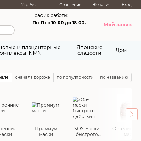
Укр
Рус
Желания
Вход
Сравнение
График работы:
Пн-Пт с 10-00 до 18-00.
Мой заказ
новые и плацентарные
Японские
Дом
омплексы, NMN
сладости
евле
сначала дороже
по популярности
по названию
ренние
Премиум
SOS-маски
Отбеливаю
маски
маски
быстрого
маски
действия