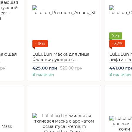
Хит
−18%
−32%
вающая
LuLuLun Маска для лица
LuLuLun 
я
балансирующая c
лифтинга
ous Clear
полифенолами клубники
зрелой к
425.00 грн
441.00 гр
грн
520.00 грн
Premium Amaou
Camelia P
В наличии
В наличии
Strawberries (7шт)