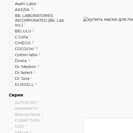
Asahi Labo
1
AXXZIA
15
Bb. LABORATORIES
INCORPORATED (Bb. Lab.
Inc.)
1
BELULU
2
C.Colla
1
CHIECO
3
COCOCHI
10
Cotton labo
2
Direia
4
Dr. Medion
4
Dr.Select
4
Dr. Soie
1
ELIXCELL
4
ELIXIR
3
Серия
ES 301
4
Hada Labo
1
AGTHEORY
0
Hanajirushi
1
AMARANTH
0
HIRO TOKYO
1
Beauty Force
0
HITOKI
1
CLEAR TURN
0
Ishizawa Laboratory
1
DDS
0
Japan Gals
3
Sakure
0