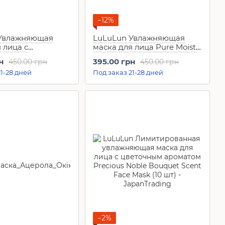
−12%
 Увлажняющая
LuLuLun Увлажняющая
 лица с
маска для лица Pure Moist
ом персика
(7 шт)
н
395.00 грн
450.00 грн
450.00 грн
Yamanashi Peach
1-28 дней
Под заказ 21-28 дней
−2%