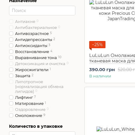
Назначение
Эссенция
0
SPA Treatment
12
SPC
4
THE STEM CELL
1
TOFU MORITAYA
3
Антиакне
0
TOKIWA / SANA
4
Антибактериальное
0
Utena
6
Антивозрастное
5
Антидепрессанты
2
−25%
Антиоксиданты
3
Восстановление
4
LuLuLun Омолажи
Выравнивание тона
10
тканевая маска дл
Детоксикация и очистка
0
тусклой кожи Preci
390.00 грн
520.00 
Жиросжигатели
1
(7 шт)
Защита
2
В наличии
Липотропное
(нормализация обмена
липидов)
0
Лифтинг
7
Матирование
1
Оздоровление
0
Омоложение
9
Осветление
0
Количество в упаковке
Отбеливание
4
Отшелушивание
1