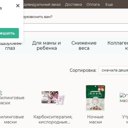
×
РОДАЖИ
Индивидуальный заказ
Доставка
Оплата
Еще
a
45-92-29
Перезвонить вам?
решить
Здоровье
Для мамы и
Снижение
Коллаге
глаз
ребенка
веса
к
n
Сортировка:
сначала деш
илинговые
Карбокситерапия,
Ночные
Ут
маски
кислородные
маски
маски