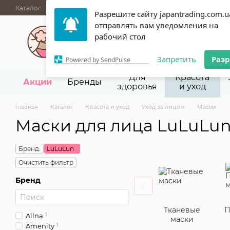
Перейти к основному контенту
Каталог
АКЦИИ
НОВИНКИ
Блог
Бренды
ОПТОВЫЕ П
Разрешите сайту japantrading.com.u
отправлять вам уведомления на
067 945-92-29,
093 9
рабочий стол
Запретить
Раз
Powered by SendPulse
Для
Красота
Акции
Бренды
здоровья
и уход
Главная
Каталог
Красота и уход
Уход за лицом
Маски
Маски для лица LuLuLu
Бренд:
LuLuLun
Очистить фильтр
Бренд
Тканевые
П
Allna
1
маски
Amenity
1