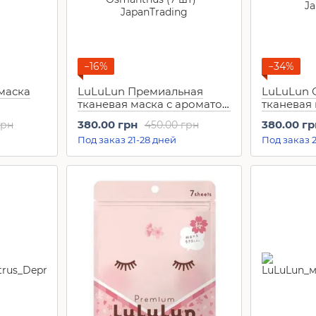
−16%
−34%
маска
LuLuLun Премиальная
LuLuLun
тканевая маска с ароматом
тканевая 
hite
османтуса Premium
тусклой к
380.00 грн
380.00 гр
грн
450.00 грн
Osmanthus (7 шт)
(10 шт)
Под заказ 21-28 дней
Под заказ 2