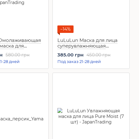
−14%
 Омолаживающая
LuLuLun Маска для лица
маска для
суперувлажняющая
ожи Precious Clear
Moistrurizing Face Mask
н
385.00 грн
580.00 грн
450.00 грн
Blue (7 шт)
1-28 дней
Под заказ 21-28 дней