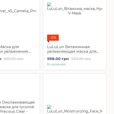
−5%
Маска для
LuLuLun Витаминная
 и увлажнения
увлажняющая маска для
ожи Over 45
лица Hydra-V-Mask (7 шт)
н
598.00 грн
650.00 грн
630.00 грн
ink (7 шт)
В наличии