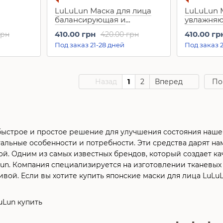
LuLuLun Маска для лица
LuLuLun 
балансирующая и
увлажняю
веты
увлажняющая клубничная
улучшающ
410.00 грн
410.00 гр
грн
420.00 грн
mium
Strawberry Tochigi (7 шт)
"Ацерола 
Под заказ 21-28 дней
Под заказ 2
r (7 шт)
Premium A
Назад
1
2
Вперед
По
 быстрое и простое решение для улучшения состояния наше
альные особенности и потребности. Эти средства дарят н
бой. Одним из самых известных брендов, который создает 
Lun. Компания специализируется на изготовлении тканев
ивой. Если вы хотите купить японские маски для лица LuLu