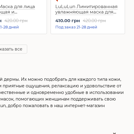
Маска для лица
LuLuLun Лимитированная
щая и
увлажняющая маска для
ая цвет лица
лица с цветочным
н
410.00 грн
420.00 грн
420.00 грн
с о. Окинава"
ароматом Precious Noble
1-28 дней
Под заказ 21-28 дней
cerola (7 шт)
Bouquet Scent Face Mask
(10 шт)
казать все
й дермы. Их можно подобрать для каждого типа кожи,
ам приятные ощущения, релаксацию и удовольствие от
качественные и одновременно удобные в использовании
ых масок, помогающих женщинам поддерживать свою
Lun, добро пожаловать в наш интернет-магазин