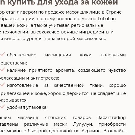
 купить для ухода за кожей
х пор стал лидером по продаже масок для лица в Стране
образные серии, поэтому вполне возможно LuLuLun
и вашей кожи, а также учитывая региональные
е технологии, высококачественные ингредиенты и
ия высокого уровня, цена которой максимально
обеспечение насыщения кожи полезными
веществами;
наличие приятного аромата, создающего чувство
релаксации и антистресса;
изготовление из качественной ткани, хорошо
прилегающей к коже, хорошо держится, не спадает и не
разрывается;
удобная упаковка.
шем магазине японских товаров Japantrading
ставлены различные маски Лулулун, приобрести
ые можно с быстрой доставкой по Украине. В онлайн-