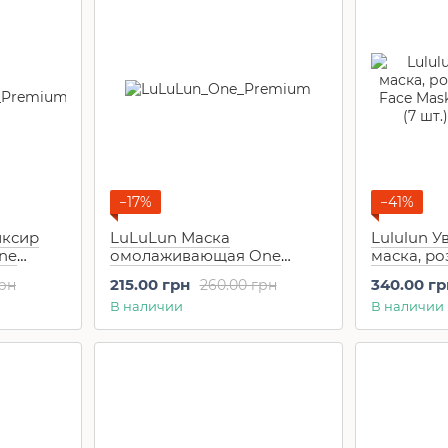
−17%
−41%
иксир
LuLuLun Маска
Lululun 
ne
омолаживающая One
маска, ро
т)
Premium Face Mask (1 шт)
Face Mask
215.00 грн
340.00 гр
грн
260.00 грн
(7 шт.)
В наличии
В наличии