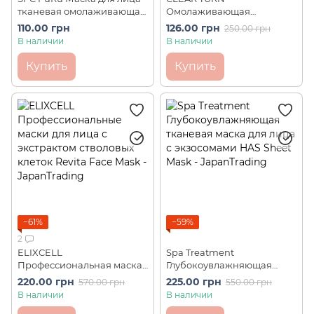
тканевая омолаживающая
Омолаживающая
Face Mask (1 шт)
лифтинговая маска с
110.00 грн
126.00 грн
250.00 грн
гиалуроновой кислотой
В наличии
В наличии
KOSE Premium (1 шт)
Купить
Купить
−61%
−59%
2
ELIXCELL
Spa Treatment
Профессиональная маска
Глубокоувлажняющая
для лица с экстрактом
тканевая маска для лица с
220.00 грн
225.00 грн
570.00 грн
550.00 грн
стволовых клеток Revita
экзосомами HAS Sheet
В наличии
В наличии
Face Mask (1 шт)
Mask (1 шт)