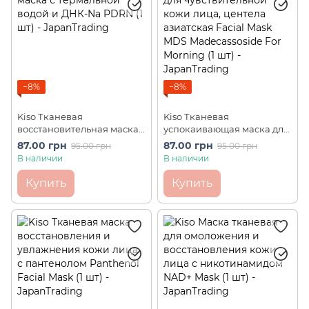
−8%
−8%
Kiso Тканевая
Kiso Тканевая
восстановительная маска с
успокаивающая маска для
термальной водой и ДНК-
чувствительной кожи
87.00 грн
87.00 грн
95.00 грн
95.00 грн
Na PDRN (1 шт)
лица, центела азиатская
В наличии
В наличии
Facial Mask MDS
Madecassoside For Morning
Купить
Купить
(1 шт)