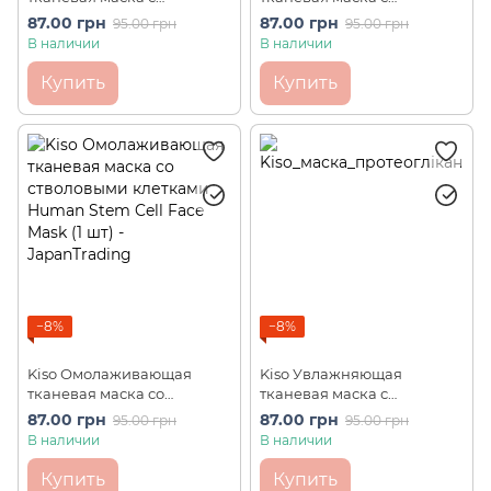
фуллереном Fullerene Face
экстрактом плаценты
87.00 грн
87.00 грн
95.00 грн
95.00 грн
Mask (1 шт)
Placenta Face Mask (1 шт)
В наличии
В наличии
Купить
Купить
−8%
−8%
Kiso Омолаживающая
Kiso Увлажняющая
тканевая маска со
тканевая маска с
стволовыми клетками
протеогликанами
87.00 грн
87.00 грн
95.00 грн
95.00 грн
Human Stem Cell Face
Proteoglycan Face Mask (1
В наличии
В наличии
Mask (1 шт)
шт)
Купить
Купить