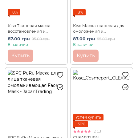
−8%
−8%
Kiso Тканевая маска
Kiso Маска тканевая для
восстановления и
омоложения и
увлажнения кожи лица с
восстановления кожи
87.00 грн
87.00 грн
95.00 грн
95.00 грн
пантенолом Panthenol
лица с никотинамидом
В наличии
В наличии
Facial Mask (1 шт)
NAD+ Mask (1 шт)
Купить
Купить
Успей купить
−50%
2
SPC PuRu Маска для лица
CLEAR TURN