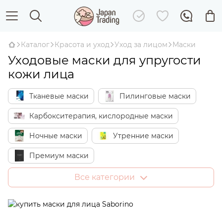
Каталог
Красота и уход
Уход за лицом
Маски
Уходовые маски для упругости
кожи лица
Тканевые маски
Пилинговые маски
Карбокситерапия, кислородные маски
Ночные маски
Утренние маски
Премиум маски
SOS-маски быстрого действия
Все категории
Отбеливающие маски
Увлажняющие маски