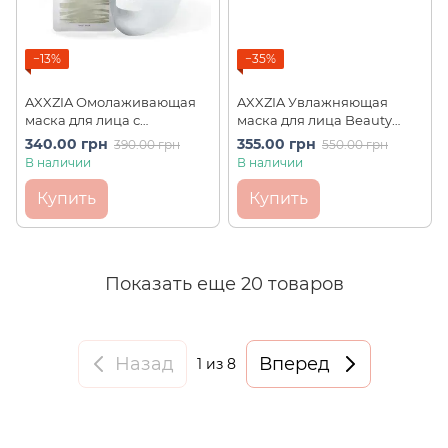
−13%
−35%
AXXZIA Омолаживающая
AXXZIA Увлажняющая
маска для лица с
маска для лица Beauty
Астаксантином Beauty
Force Airy Face Mask (1 шт)
340.00 грн
355.00 грн
390.00 грн
550.00 грн
Force Treatment Mask AG (1
В наличии
В наличии
шт)
Купить
Купить
Показать еще 20 товаров
Назад
Вперед
1
из 8