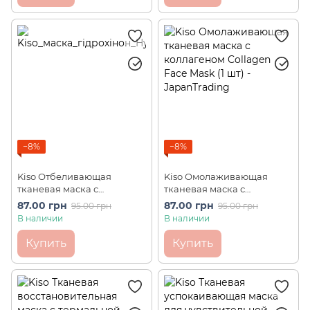
−8%
−8%
Kiso Отбеливающая
Kiso Омолаживающая
тканевая маска с
тканевая маска с
гидрохиноном
коллагеном Collagen Face
87.00 грн
87.00 грн
95.00 грн
95.00 грн
Hydroquinone Face Mask (1
Mask (1 шт)
В наличии
В наличии
шт)
Купить
Купить