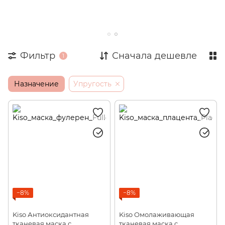
Омолаживающие, лифтинг-маски
Маски от акне
Маски от пигментации
Успокаивающие маски
Фильтр
Сначала дешевле
1
Назначение
Упругость
−8%
−8%
Kiso Антиоксидантная
Kiso Омолаживающая
тканевая маска с
тканевая маска с