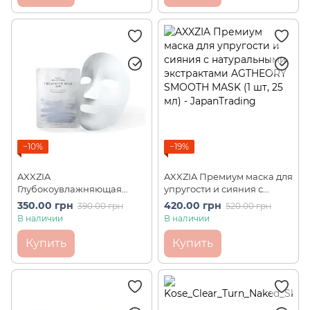
−10%
−19%
AXXZIA
AXXZIA Премиум маска для
Глубокоувлажняющая
упругости и сияния с
маска для лица Beauty
натуральными
350.00 грн
420.00 грн
390.00 грн
520.00 грн
Force Treatment Mask MW (1
экстрактами AGTHEORY
В наличии
В наличии
шт)
SMOOTH MASK (1 шт, 25 мл)
Купить
Купить