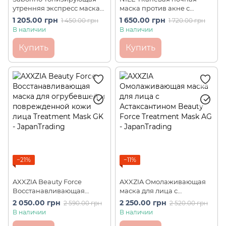
утренняя экспресс маска
маска против акне с
Alarm Sheet Morning Face
плацентой Acne Care Night
1 205.00 грн
1 650.00 грн
1 450.00 грн
1 720.00 грн
Mask Citrus Cherry Scent 28
Mask Pack (30 шт)
В наличии
В наличии
шт
Купить
Купить
−21%
−11%
AXXZIA Beauty Force
AXXZIA Омолаживающая
Восстанавливающая
маска для лица с
маска для огрубевшей и
Астаксантином Beauty
2 050.00 грн
2 250.00 грн
2 590.00 грн
2 520.00 грн
поврежденной кожи лица
Force Treatment Mask AG (7
В наличии
В наличии
Treatment Mask GK 7 шт
шт)