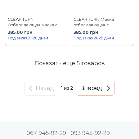
CLEAR TURN
CLEAR TURN Маска
Отбеливающая маска с
отбеливающая с
гиалуроновой кислотой
транексамовой кислотой
385.00 грн
385.00 грн
плюс экстракты KOSE
плюс 5 экстрактов KOSE
Под заказ 21-28 дней
Под заказ 21-28 дней
White Mask HA (5 шт)
Tranexamic Acid (5 шт)
Показать еще 5 товаров
Назад
Вперед
1
из 2
067 945-92-29
093 945-92-29