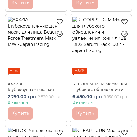
Купить
Купить
−11%
−35%
AXXZIA
RECORESERUM Маска для
Глубокоувлажняющая
глубокого обновления и
маска для лица Beauty
увлажнения кожи лица
2 250.00 грн
6 450.00 грн
2 520.00 грн
9 950.00 грн
Force Treatment Mask MW
DDS Serum Pack 100 г
В наличии
В наличии
(7 шт)
Купить
Купить