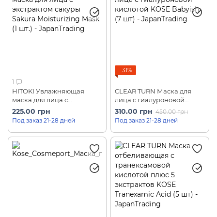
−31%
1
HITOKI Увлажняющая
CLEAR TURN Маска для
маска для лица с
лица с гиалуроновой
экстрактом сакуры Sakura
кислотой KOSE Babyish (7
225.00 грн
310.00 грн
450.00 грн
Moisturizing Mask (1 шт.)
шт)
Под заказ 21-28 дней
Под заказ 21-28 дней