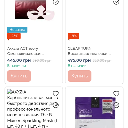
Новинка
−25%
−9%
Axxzia AGTheory
CLEAR TURN
Омолаживающая
Восстанавливающая
пептидная маска для Т-
маска для тусклой кожи
445.00 грн
475.00 грн
590.00 грн
520.00 грн
зоны и вокруг глаз
KOSE Naked Skin Face
В наличии
В наличии
Radiance Eye Sheet, 1шт
Mask (7 шт)
Купить
Купить