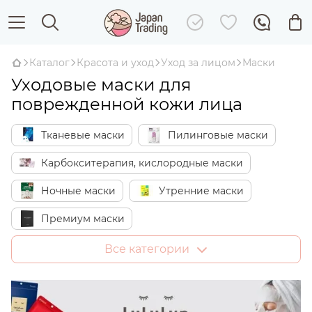
Каталог
Красота и уход
Уход за лицом
Маски
Уходовые маски для
поврежденной кожи лица
Тканевые маски
Пилинговые маски
Карбокситерапия, кислородные маски
Ночные маски
Утренние маски
Премиум маски
SOS-маски быстрого действия
Все категории
Отбеливающие маски
Увлажняющие маски