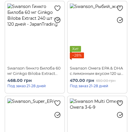
Хит
−28%
Swanson Гинкго Билоба 60
Swanson Омега EPA & DHA
мг Ginkgo Biloba Extract
с лимонным вкусом 120 шт
240 шт на 120 дней
на 60 дней
468.00 грн
470.00 грн
650.00 грн
Под заказ 21-28 дней
Под заказ 21-28 дней