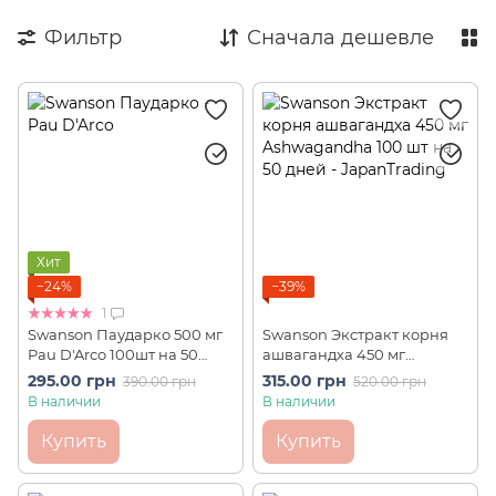
Фильтр
Сначала дешевле
Хит
−24%
−39%
1
Swanson Паударко 500 мг
Swanson Экстракт корня
Pau D'Arco 100шт на 50
ашвагандха 450 мг
дней
Ashwagandha 100 шт на 50
295.00 грн
315.00 грн
390.00 грн
520.00 грн
дней
В наличии
В наличии
Купить
Купить