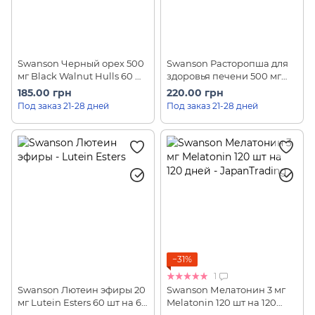
Swanson Черный орех 500
Swanson Расторопша для
мг Black Walnut Hulls 60 шт
здоровья печени 500 мг
на 20 дней
Milk Thistle 100 шт на 50
185.00 грн
220.00 грн
дней
Под заказ 21-28 дней
Под заказ 21-28 дней
−31%
1
Swanson Лютеин эфиры 20
Swanson Мелатонин 3 мг
мг Lutein Esters 60 шт на 60
Melatonin 120 шт на 120