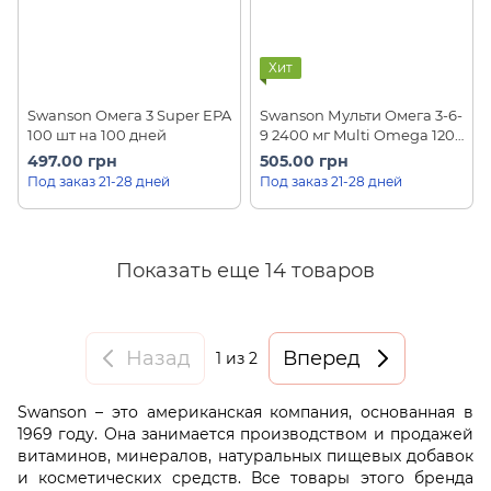
Хит
Swanson Омега 3 Super EPA
Swanson Мульти Омега 3-6-
100 шт на 100 дней
9 2400 мг Multi Omega 120
шт на 60 дней
497.00 грн
505.00 грн
Под заказ 21-28 дней
Под заказ 21-28 дней
Показать еще 14 товаров
Назад
Вперед
1
из 2
Swanson – это американская компания, основанная в
1969 году. Она занимается производством и продажей
витаминов, минералов, натуральных пищевых добавок
и косметических средств. Все товары этого бренда