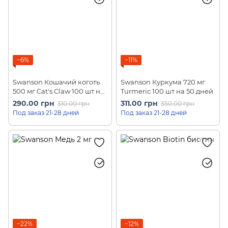
−6%
−11%
Swanson Кошачий коготь
Swanson Куркума 720 мг
500 мг Cat's Claw 100 шт на
Turmeric 100 шт на 50 дней
50 дней
290.00 грн
311.00 грн
310.00 грн
350.00 грн
Под заказ 21-28 дней
Под заказ 21-28 дней
−22%
−12%