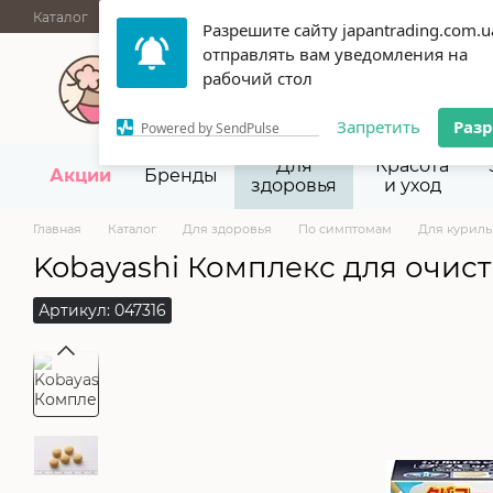
Перейти к основному контенту
Каталог
АКЦИИ
НОВИНКИ
Блог
Бренды
ОПТОВЫЕ П
Разрешите сайту japantrading.com.u
Сертификаты
Срок годности
Отзывы
О нас
Контакты
отправлять вам уведомления на
067 945-92-29,
093 9
рабочий стол
Запретить
Раз
Powered by SendPulse
Для
Красота
Акции
Бренды
здоровья
и уход
Главная
Каталог
Для здоровья
По симптомам
Для курил
Kobayashi Комплекс для очист
Артикул: 047316