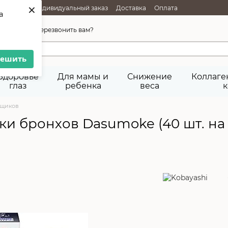
×
РОДАЖИ
Индивидуальный заказ
Доставка
Оплата
a
Возврат товара
Публичная оферта
45-92-29
Перезвонить вам?
решить
Здоровье
Для мамы и
Снижение
Коллаге
глаз
ребенка
веса
к
ьщиков
ки бронхов Dasumoke (40 шт. на 