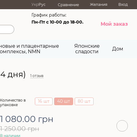
Укр
Рус
Желания
Вход
Сравнение
График работы:
Пн-Пт с 10-00 до 18-00.
Мой заказ
новые и плацентарные
Японские
Дом
омплексы, NMN
сладости
4 дня)
1 отзыв
Количество в
16 шт
40 шт
80 шт
упаковке
1 080.00 грн
1 250.00 грн
В наличии