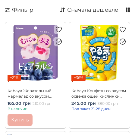
Фильтр
Сначала дешевле
−21%
−36%
Kabaya Жевательный
Kabaya Конфеты со вкусом
мармелад со вкусом
освежающей кислинки
зрелого винограда Pureral
для поддержания
165.00 грн
245.00 грн
210.00 грн
380.00 грн
Gummy Grape (58 г)
эмоционального
В наличии
Под заказ 21-28 дней
равновесия Motivation
Charge Tablets 79 г
Купить