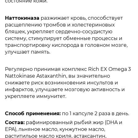
состояние кожи.
Наттокиназа
разжижает кровь, способствует
расщеплению тромбов и холестериновых
бляшек, укрепляет сердечно-сосудистую
систему, стимулирует обменные процессы и
транспортировку кислорода в головном мозге,
улучшает память.
Регулярно принимая комплекс Rich EX Omega 3
Nattokinase Astaxanthin, вы значительно
снижаете риск возникновения инсультов и
инфарктов, улучшаете мозговую активность и
укрепляете иммунитет.
Способ применения:
по 1 капсуле 2 раза в день.
Состав:
рафинированный рыбий жир (DHA и
EPA), льняное масло, кунжутное масло,
раститильое масло криля, астаксантин,