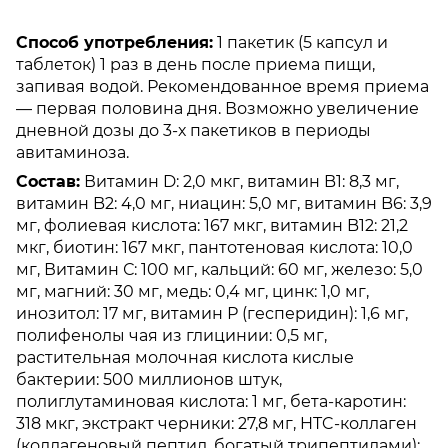
Способ употребления:
1 пакетик (5 капсул и
таблеток) 1 раз в день после приема пищи,
запивая водой. Рекомендованное время приема
— первая половина дня. Возможно увеличение
дневной дозы до 3-х пакетиков в периоды
авитаминоза.
Состав:
Витамин D: 2,0 мкг, витамин B1: 8,3 мг,
витамин B2: 4,0 мг, ниацин: 5,0 мг, витамин B6: 3,9
мг, фолиевая кислота: 167 мкг, витамин B12: 21,2
мкг, биотин: 167 мкг, пантотеновая кислота: 10,0
мг, Витамин С: 100 мг, кальций: 60 мг, железо: 5,0
мг, магний: 30 мг, медь: 0,4 мг, цинк: 1,0 мг,
инозитол: 17 мг, витамин Р (гесперидин): 1,6 мг,
полифенолы чая из глицинии: 0,5 мг,
растительная молочная кислота кислые
бактерии: 500 миллионов штук,
полиглутаминовая кислота: 1 мг, бета-каротин:
318 мкг, экстракт черники: 27,8 мг, HTC-коллаген
(коллагеновый пептид, богатый трипептидами):