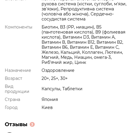
рухова система (кістки, суглоби, м'язи,
зв'язки), Репродуктивна система
(чоловіча або жіноча), Сердечно-
сосудистая система
Компоненты
Биотин, В3 (РР, ниацин), В5
(пантотеновая кислота), В9 (фолиевая
кислота), Витамин D3, Витамин А,
Витамин В, Витамин В12, Витамин В2,
Витамин В6, Витамин Е, Витамин С,
Железо, Кальций, Коллаген, Лютеин,
Магний, Медь, Ниацин, омега-3,
Риб'ячий жир, Цинк
Назначение
Оздоровление
Возраст
20+, 25+, 30+
Вид
Капсулы, Таблетки
продукции
Страна
Япония
Город
Киев
Отзывы
3