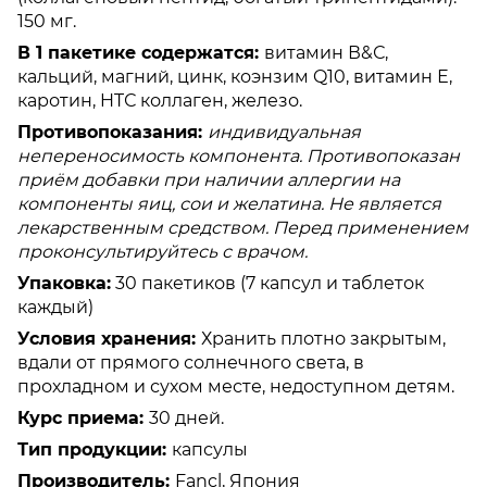
150 мг.
В 1 пакетике содержатся:
витамин В&С,
кальций, магний, цинк, коэнзим
Q
10, витамин Е,
каротин,
HT
С коллаген, железо.
Противопоказания:
индивидуальная
непереносимость компонента. Противопоказан
приём добавки при наличии аллергии на
компоненты яиц, сои и желатина. Не является
лекарственным средством. Перед применением
проконсультируйтесь с врачом.
Упаковка
:
30 пакетиков (7 капсул и таблеток
каждый)
Условия хранения:​
Хранить плотно закрытым,
вдали от прямого солнечного света, в
прохладном и сухом месте, недоступном детям.
Курс приема:
30 дней.
Тип продукции:
капсулы
Производитель:
Fancl, Япония