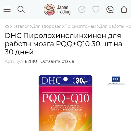
Каталог
Для здоровья
По симптомам
Для работы мо
DHC Пиролохинолинхинон для
работы мозга PQQ+Q10 30 шт на
30 дней
Артикул:
621110
Оставить отзыв