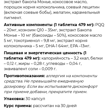
экстракт бакопа Монье, кокосовое масло,
порошок корня колокольчика, соевый лецитин
(включая соевые бобы), желатин, карамельный
пигмент.
Активные компоненты (1 таблетка 479 мг):
PQQ
– 20мг, коэнзим Q10 – 35мг, экстракт Бакопа
Монье – 10 мг (бакозиды – 50%), кокосовое масло
5 мг, токотриенол – 9,8 мг, экстракт корня
колокольчика – 5 мг, DHA-1 64мг, EPA –13мг.
Пищевая и энергетическая ценность (1
таблетка 479 мг):
калорийность – 3,2 ккал, белки
– 0,12 г, жиры – 0,28 г, углеводы – 0,04 г,
эквивалент соли – 0,009 г.
Противопоказания:
аллергия на компоненты
средства. Не превышайте ежедневную
дозировку. Если вы испытываете дискомфорт
при приеме добавки, прекратите прием.
Упаковка:
30 капсул
Курс приема:
рассчитан на 30 дней