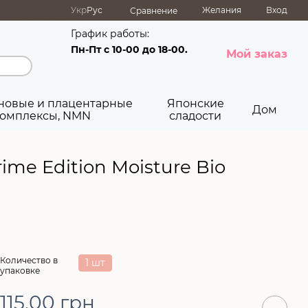
Укр
Рус
Желания
Вход
Сравнение
График работы:
Пн-Пт с 10-00 до 18-00.
Мой заказ
новые и плацентарные
Японские
Дом
омплексы, NMN
сладости
e Edition Moisture Bio
Количество в
1 шт
упаковке
115.00 грн