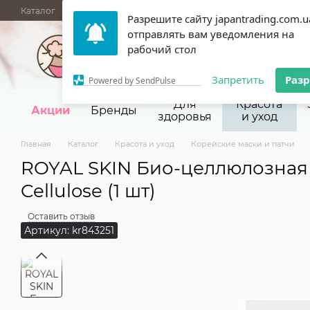
Перейти к основному контенту
Каталог
АКЦИИ
НОВИНКИ
Блог
Бренды
ОПТОВЫЕ П
Разрешите сайту japantrading.com.u
Сертификаты
Срок годности
Отзывы
О нас
Контакты
отправлять вам уведомления на
067 945-92-29,
093 9
рабочий стол
Запретить
Раз
Powered by SendPulse
Для
Красота
Акции
Бренды
здоровья
и уход
Главная
Каталог
Красота и уход
Корейские маски и патчи
ROYAL SKIN Био-целлюлозная м
Cellulose (1 шт)
Оставить отзыв
Артикул: kr843251