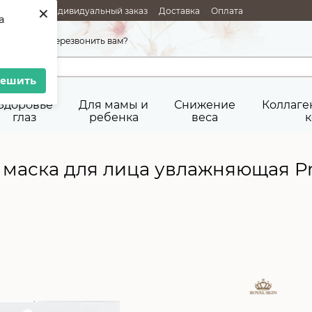
×
РОДАЖИ
Индивидуальный заказ
Доставка
Оплата
a
Возврат товара
Публичная оферта
45-92-29
Перезвонить вам?
решить
Здоровье
Для мамы и
Снижение
Коллаге
глаз
ребенка
веса
к
аска для лица увлажняющая Prim