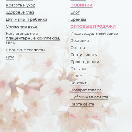
Красота и уход
НОВИНКИ
Здоровье глаз
Блог
Для мамы и ребенка
Бренды
Снижение веса
ОПТОВЫЕ ПРОДАЖИ
Коллагеновые и
Индивидуальный заказ
плацентарные комплексы,
Доставка
NMN
Оплата
Японские сладости
Сертификаты
Дом
Срок годности
Отзывы
О нас
Контакты
Возврат товара
Публичная оферта
Карта сайта
Мы в соцсетях