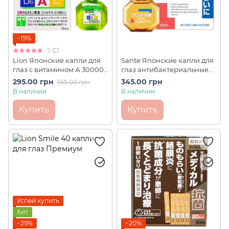
−19%
5
Lion Японские капли для
Sante Японские капли для
глаз с витамином А 30000
глаз антибактериальные
единиц(зеленые) Mild
SANTEN Кoukin ИС0 (12 мл)
295.00 грн
345.00 грн
365.00 грн
40EX ИС2 (15 мл)
В наличии
В наличии
Купить
Купить
Успей купить
Хит
−29%
−20%