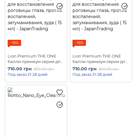
−16%
−16%
Lion Premium THE ONE
Lion Premium THE ONE
Капли премиум серии для
Капли премиум серии для
восстановления роговицы
восстановления роговицы
710.00 грн
710.00 грн
850.00 грн
850.00 грн
глаза, против воспалений,
глаза, против воспалений,
Под заказ 21-28 дней
Под заказ 21-28 дней
затуманивания, зуда Smile
затуманивания, зуда Smile
40 Cool ( 15 мл)
40 Cool MAX (15 мл)