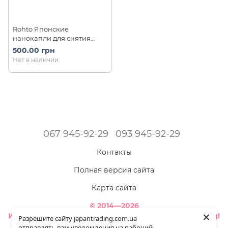
Rohto Японские
нанокапли для снятия
покраснений Nano Eye
500.00 грн
Clearshot ИС3 (6 мл)
Нет в наличии
067 945-92-29
093 945-92-29
Контакты
Полная версия сайта
Карта сайта
© 2014—2026
×
Интернет-магазин товаров из Японии - Japan Trading!
Разрешите сайту japantrading.com.ua
Наша красота ярче - когда мы полностью здоровы!
отправлять вам уведомления на рабочий