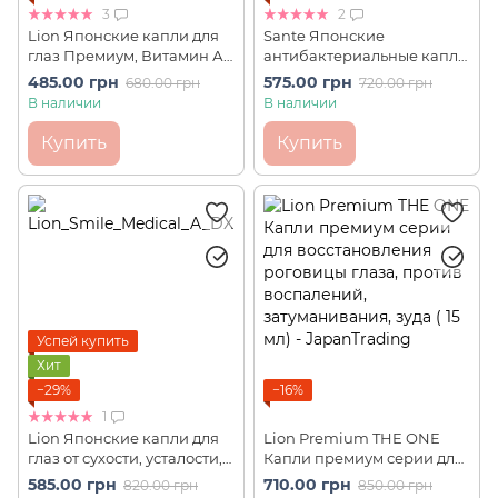
3
2
Lion Японские капли для
Sante Японские
глаз Премиум, Витамин А
антибактериальные капли
35000 единиц Smile 40
для глаз от конъюнктивита
485.00 грн
575.00 грн
680.00 грн
720.00 грн
Premium ИС4 (15 мл)
и ячменя Medical
В наличии
В наличии
Antibacterial SANTEN ИС0
(20 шт*0,3 мл)
Купить
Купить
Успей купить
Хит
−29%
−16%
1
Lion Японские капли для
Lion Premium THE ONE
глаз от сухости, усталости,
Капли премиум серии для
покраснения, Витамин А
восстановления роговицы
585.00 грн
710.00 грн
820.00 грн
850.00 грн