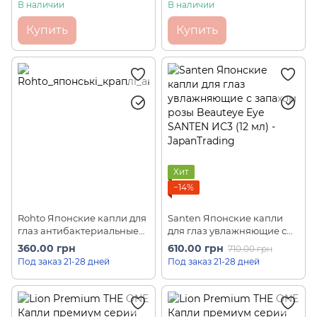
50000 единиц Smile
глаза, против воспалений,
В наличии
В наличии
Medical A DX ИС0 (15мл)
затуманивания, зуда Smile
40 Mild (15 мл)
Купить
Купить
Хит
−14%
Rohto Японские капли для
Santen Японские капли
глаз антибактериальные
для глаз увлажняющие с
Antibacterial ИС0 (10 мл)
запахом розы Beauteye
360.00 грн
610.00 грн
710.00 грн
Eye SANTEN ИС3 (12 мл)
Под заказ 21-28 дней
Под заказ 21-28 дней