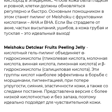
кислород в эпидермис. Чтобы кожа была гладкой
и ровной, клетки должны обновляться
регулярно и быстро. Основным помощником в
этом станет пилинг от Meishoku с фруктовыми
кислотами – AHA и BHA. Если Вы страдаете от
акне, частых высыпаний, ушибов, а кожа грубая и
тусклая – это идеальный выход!
Meishoku Detclear Fruits Peeling Jelly
-
кислотный гель-пилинг объединяет α-
гидроксикислоты (гликолевая кислота, молочная
кислота, винная кислота, лимонная кислота) и β-
гидроксикислоты (салициловая кислота). Эти
группы кислот наиболее эффективны в борьбе с
морщинами, пигментацией, при потере
упругости, сияния, эластичности кожи, а также со
следами постакне. Представлена версия с более
низкой кислотностью и без запаха, поэтому
идеально подойдет для чувствительной кожи.