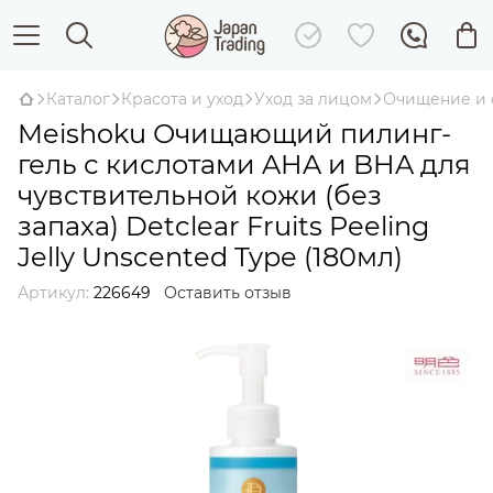
Каталог
Красота и уход
Уход за лицом
Очищение и 
Meishoku Очищающий пилинг-
гель с кислотами AHA и BHA для
чувствительной кожи (без
запаха) Detclear Fruits Peeling
Jelly Unscented Type (180мл)
Артикул:
226649
Оставить отзыв