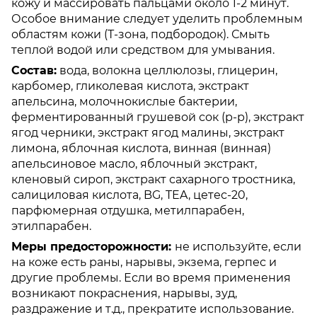
кожу и массировать пальцами около 1-2 минут.
Особое внимание следует уделить проблемным
областям кожи (Т-зона, подбородок). Смыть
теплой водой или средством для умывания.
Состав:
вода, волокна целлюлозы, глицерин,
карбомер, гликолевая кислота, экстракт
апельсина, молочнокислые бактерии,
ферментированный грушевой сок (р-р), экстракт
ягод черники, экстракт ягод малины, экстракт
лимона, яблочная кислота, винная (винная)
апельсиновое масло, яблочный экстракт,
кленовый сироп, экстракт сахарного тростника,
салициловая кислота, BG, TEA, цетес-20,
парфюмерная отдушка, метилпарабен,
этилпарабен.
Меры предосторожности:
не используйте, если
на коже есть раны, нарывы, экзема, герпес и
другие проблемы. Если во время применения
возникают покраснения, нарывы, зуд,
раздражение и т.д., прекратите использование.